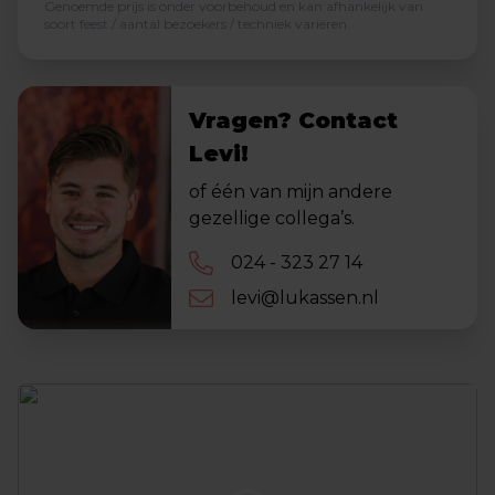
Genoemde prijs is onder voorbehoud en kan afhankelijk van
soort feest / aantal bezoekers / techniek variëren.
Vragen? Contact
Levi!
of één van mijn andere
gezellige collega’s.
024 - 323 27 14
levi@lukassen.nl