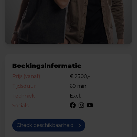
Boekingsinformatie
Prijs (vanaf)
€ 2500,-
Tijdsduur
60 min
Techniek
Excl.
Socials
Check beschikbaarheid