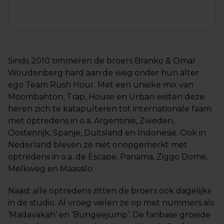
Sinds 2010 timmeren de broers Branko & Omar
Woudenberg hard aan de weg onder hun alter
ego Team Rush Hour. Met een unieke mix van
Moombahton, Trap, House en Urban wisten deze
heren zich te katapulteren tot internationale faam
met optredens in o.a. Argentinië, Zweden,
Oostenrijk, Spanje, Duitsland en Indonesië. Ook in
Nederland bleven ze niet onopgemerkt met
optredens in o.a. de Escape, Panama, Ziggo Dome,
Melkweg en Maassilo.
Naast alle optredens zitten de broers ook dagelijks
in de studio. Al vroeg vielen ze op met nummers als
‘Madavakah’ en ‘Bungeejump’. De fanbase groeide