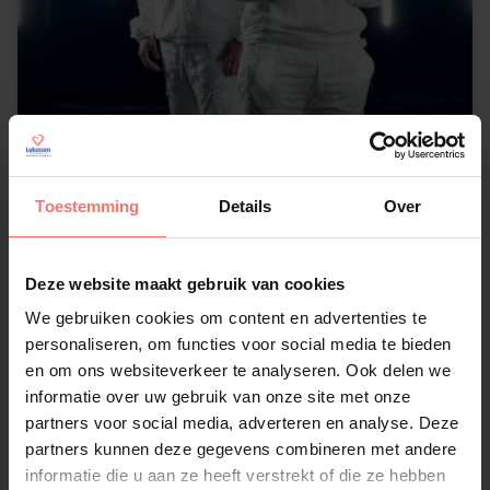
Feestnation
Toestemming
Details
Over
€ 1800,-
Deze website maakt gebruik van cookies
Lees meer
We gebruiken cookies om content en advertenties te
personaliseren, om functies voor social media te bieden
en om ons websiteverkeer te analyseren. Ook delen we
informatie over uw gebruik van onze site met onze
partners voor social media, adverteren en analyse. Deze
partners kunnen deze gegevens combineren met andere
informatie die u aan ze heeft verstrekt of die ze hebben