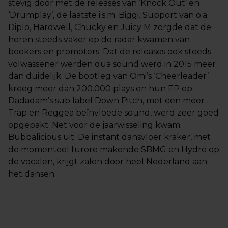
stevig door met de releases van ‘Knock Out’ en
‘Drumplay’, de laatste i.s.m. Biggi. Support van o.a.
Diplo, Hardwell, Chucky en Juicy M zorgde dat de
heren steeds vaker op de radar kwamen van
boekers en promoters. Dat de releases ook steeds
volwassener werden qua sound werd in 2015 meer
dan duidelijk. De bootleg van Omi’s ‘Cheerleader’
kreeg meer dan 200.000 plays en hun EP op
Dadadam’s sub label Down Pitch, met een meer
Trap en Reggea beïnvloede sound, werd zeer goed
opgepakt. Net voor de jaarwisseling kwam
Bubbalicious uit. De instant dansvloer kraker, met
de momenteel furore makende SBMG en Hydro op
de vocalen, krijgt zalen door heel Nederland aan
het dansen.