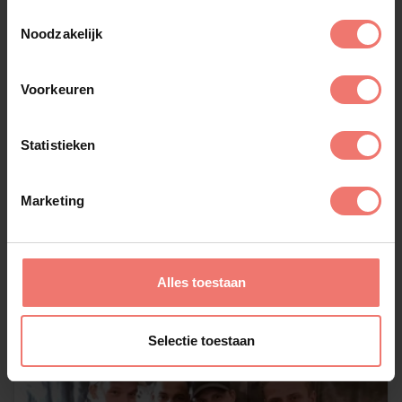
Toestemmingsselectie
Noodzakelijk
Voorkeuren
Statistieken
Vengaboys
Marketing
€ 12500,-
Lees meer
Alles toestaan
Selectie toestaan