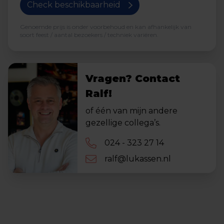
Check beschikbaarheid
Genoemde prijs is onder voorbehoud en kan afhankelijk van
soort feest / aantal bezoekers / techniek variëren.
Vragen? Contact
Ralf!
of één van mijn andere
gezellige collega’s.
024 - 323 27 14
ralf@lukassen.nl