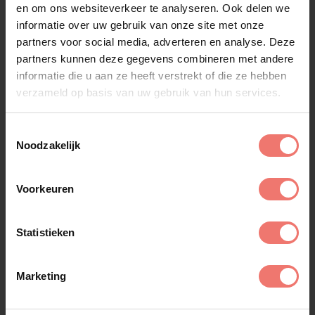
alles tot in de puntjes wordt geregeld, zodat jij je
en om ons websiteverkeer te analyseren. Ook delen we
nergens zorgen over hoeft te maken. Neem
informatie over uw gebruik van onze site met onze
contact met ons op en ontdek de mogelijkheden
partners voor social media, adverteren en analyse. Deze
om Vangrail te boeken voor een onvergetelijke
partners kunnen deze gegevens combineren met andere
avond vol muziek en feest!
informatie die u aan ze heeft verstrekt of die ze hebben
verzameld op basis van uw gebruik van hun services.
Toestemmingsselectie
Noodzakelijk
Voorkeuren
Vergelijkbare artiesten
Statistieken
Alle artiesten
Marketing