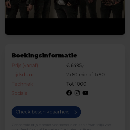
Boekingsinformatie
Prijs (vanaf)
€ 6495,-
Tijdsduur
2x60 min of 1x90
Techniek
Tot 1000
Socials
Check beschikbaarheid
Genoemde prijs is onder voorbehoud en kan afhankelijk van
soort feest / aantal bezoekers / techniek variëren.