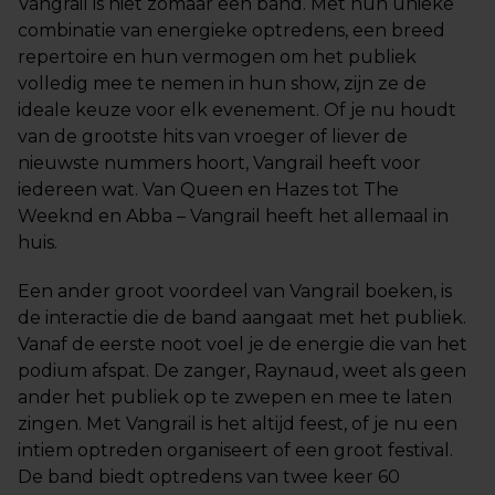
Vangrail is niet zomaar een band. Met hun unieke
combinatie van energieke optredens, een breed
repertoire en hun vermogen om het publiek
volledig mee te nemen in hun show, zijn ze de
ideale keuze voor elk evenement. Of je nu houdt
van de grootste hits van vroeger of liever de
nieuwste nummers hoort, Vangrail heeft voor
iedereen wat. Van Queen en Hazes tot The
Weeknd en Abba – Vangrail heeft het allemaal in
huis.
Een ander groot voordeel van Vangrail boeken, is
de interactie die de band aangaat met het publiek.
Vanaf de eerste noot voel je de energie die van het
podium afspat. De zanger, Raynaud, weet als geen
ander het publiek op te zwepen en mee te laten
zingen. Met Vangrail is het altijd feest, of je nu een
intiem optreden organiseert of een groot festival.
De band biedt optredens van twee keer 60