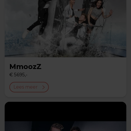
MmoozZ
€ 5695,-
Lees meer