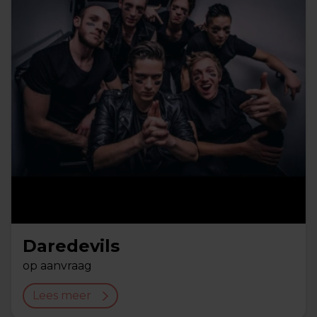
Daredevils
op aanvraag
Lees meer