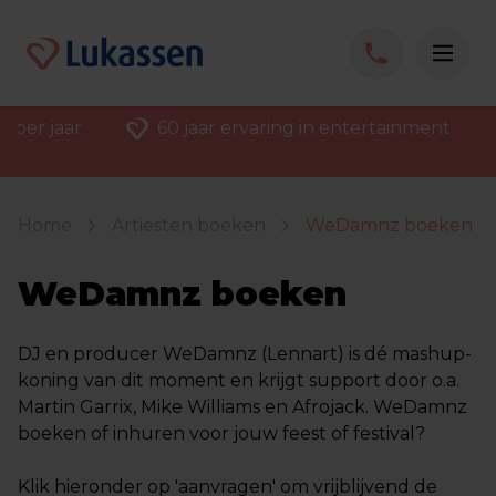
 per jaar
60 jaar ervaring in entertainment
Home
Artiesten boeken
WeDamnz boeken
WeDamnz boeken
DJ en producer WeDamnz (Lennart) is dé mashup-
koning van dit moment en krijgt support door o.a.
Martin Garrix, Mike Williams en Afrojack. WeDamnz
boeken of inhuren voor jouw feest of festival?
Klik hieronder op 'aanvragen' om vrijblijvend de