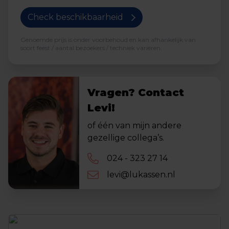
Check beschikbaarheid
Genoemde prijs is onder voorbehoud en kan afhankelijk van
soort feest / aantal bezoekers / techniek variëren.
Vragen? Contact
Levi!
of één van mijn andere
gezellige collega’s.
024 - 323 27 14
levi@lukassen.nl