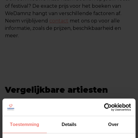
of festival? De exacte prijs voor het boeken van
WeDamnz hangt van verschillende factoren af.
Neem vrijblijvend
contact
met ons op voor alle
informatie, zoals de prijzen, beschikbaarheid en
meer.
Vergelijkbare artiesten
Alle artiesten
Toestemming
Details
Over