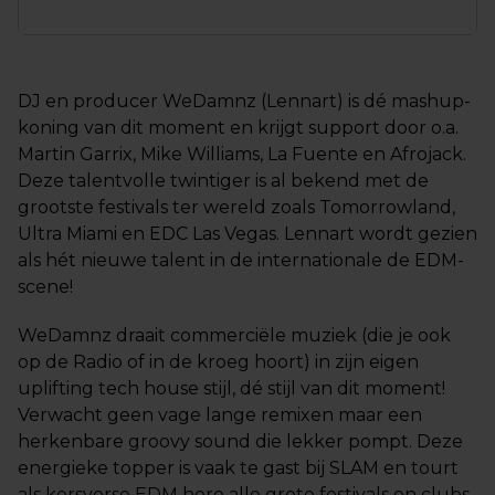
DJ en producer WeDamnz (Lennart) is dé mashup-
koning van dit moment en krijgt support door o.a.
Martin Garrix, Mike Williams, La Fuente en Afrojack.
Deze talentvolle twintiger is al bekend met de
grootste festivals ter wereld zoals Tomorrowland,
Ultra Miami en EDC Las Vegas. Lennart wordt gezien
als hét nieuwe talent in de internationale de EDM-
scene!
WeDamnz draait commerciële muziek (die je ook
op de Radio of in de kroeg hoort) in zijn eigen
uplifting tech house stijl, dé stijl van dit moment!
Verwacht geen vage lange remixen maar een
herkenbare groovy sound die lekker pompt. Deze
energieke topper is vaak te gast bij SLAM en tourt
als kersverse EDM hero alle grote festivals en clubs