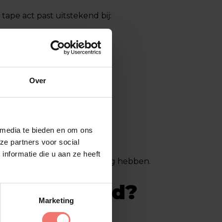
tape act past uitstekend bij:
Over
 media te bieden en om ons
ze partners voor social
nformatie die u aan ze heeft
n is dat precies wat ze nodig hebben.
een liveband?
Marketing