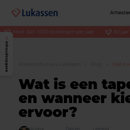
Artiest
60 jaar ervaring in entertainment
Klantenv
Inhoudsopgave
Artiestenbureau Lukassen
Blog
Wat is 
Wat is een tap
en wanneer kie
ervoor?
Auteur
Datum
Leestijd