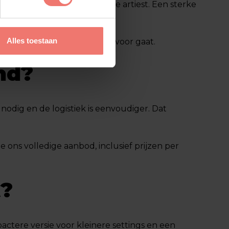
n tape act staat of valt met de artiest. Een sterke
n volledige band.
Alles toestaan
met een artiest die er vol voor gaat.
nd?
l nodig en de logistiek is eenvoudiger. Dat
je ons volledige aanbod, inclusief prijzen per
t?
actere versie voor kleinere settings en een