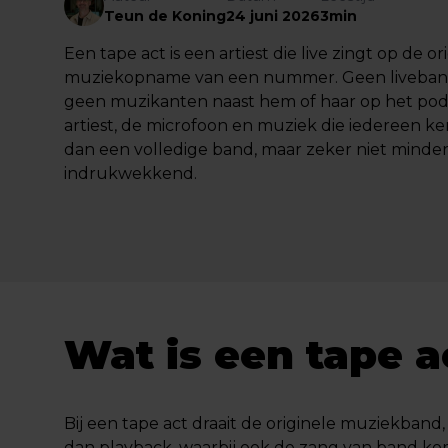
Teun de Koning
24 juni 2026
3min
Een tape act is een artiest die live zingt op de or
muziekopname van een nummer. Geen
liveba
geen muzikanten naast hem of haar op het pod
artiest, de microfoon en muziek die iedereen k
dan een volledige band, maar zeker niet minde
indrukwekkend.
Wat is een tape a
Bij een tape act draait de originele muziekband, 
dan playback, waarbij ook de zang van band komt