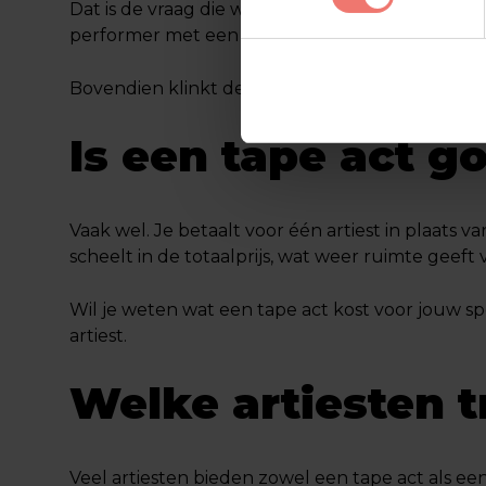
Dat is de vraag die we het vaakst krijgen. En het 
performer met een goede stem en podiumuitstral
Bovendien klinkt de muziek exact zoals het pub
Is een tape act 
Vaak wel. Je betaalt voor één artiest in plaats v
scheelt in de totaalprijs, wat weer ruimte geef
Wil je weten wat een tape act kost voor jouw sp
artiest.
Welke artiesten t
Veel artiesten bieden zowel een tape act als ee