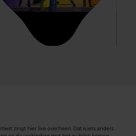
iest zingt hier live overheen. Dat is iets anders
raling en de verbinding met het publiek komen