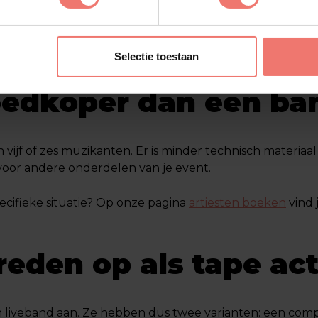
eerlijke antwoord is: nee, niet per se. De kwaliteit van ee
ing kan een zaal net zo goed op z'n kop zetten als ee
Selectie toestaan
liek het kent. Gewoon de nummers die iedereen herkent, 
goedkoper dan een ba
an vijf of zes muzikanten. Er is minder technisch materiaa
t voor andere onderdelen van je event.
ecifieke situatie? Op onze pagina
artiesten boeken
vind 
reden op als tape ac
n liveband aan. Ze hebben dus twee varianten: een comp