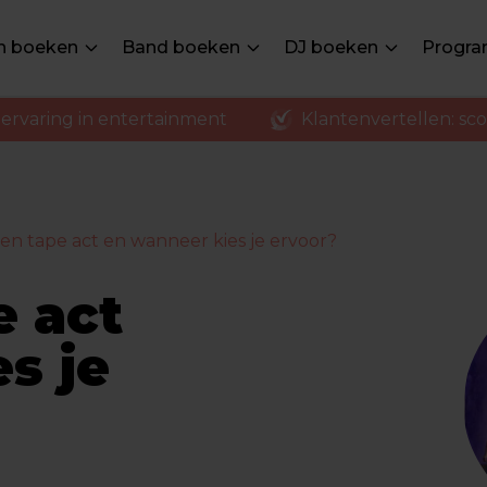
en boeken
Band boeken
DJ boeken
Progra
ertellen: score 9
Meer dan 3000 boekingen per 
een tape act en wanneer kies je ervoor?
e act
s je