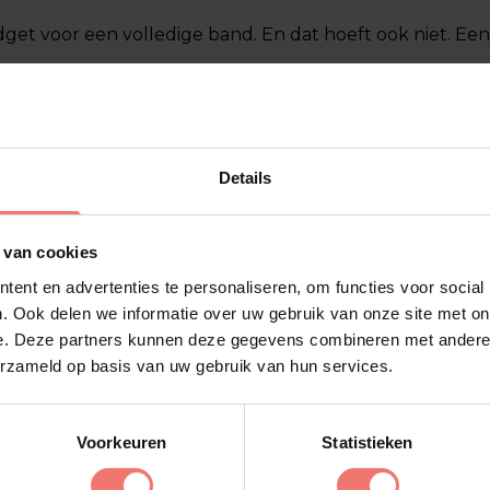
get voor een volledige band. En dat hoeft ook niet. Een 
et past
r opbouw en soundcheck
Details
albaar is
t, niet de productie eromheen
 van cookies
ent en advertenties te personaliseren, om functies voor social
rbij entertainment gewenst is zonder gedoe
. Ook delen we informatie over uw gebruik van onze site met on
e. Deze partners kunnen deze gegevens combineren met andere i
inder mensen om te coördineren. Voor veel organisatore
erzameld op basis van uw gebruik van hun services.
act minder goed dan 
Voorkeuren
Statistieken