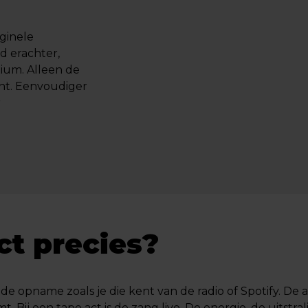
iginele
nd
erachter,
ium. Alleen de
ent. Eenvoudiger
r
ct precies?
de opname zoals je die kent van de radio of Spotify. De art
. Bij een tape act is de zang live. De energie, de uitst