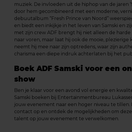
muziek. De invloeden uit de hiphop van de jaren
door hem gecombineerd met een moderne, verni
debuutalbum “Fresh Prince van Noord” weerspieg
en biedt een inkijkje in het leven van Samski en z
met zijn crew ADF brengt hij niet alleen de harde r
naar voren, maar laat hij ook de mooie, plezierige 
neemt hij mee naar zijn optredens, waar zijn authe
charisma een diepe indruk achterlaten bij het pub
Boek ADF Samski voor een on
show
Ben je klaar voor een avond vol energie en kwali
Samski boeken bij Entertainmentbureau Lukassen
jouw evenement naar een hoger niveau te tillen
contact op en ontdek de mogelijkheden om deze
talent op jouw evenement te verwelkomen.