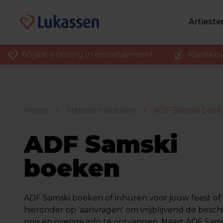
Artiest
60 jaar ervaring in entertainment
Klantenv
Home
Artiesten boeken
ADF Samski boe
ADF Samski
boeken
ADF Samski boeken of inhuren voor jouw feest of f
hieronder op 'aanvragen' om vrijblijvend de besch
prijs en overige info te ontvangen. Naast ADF Sam