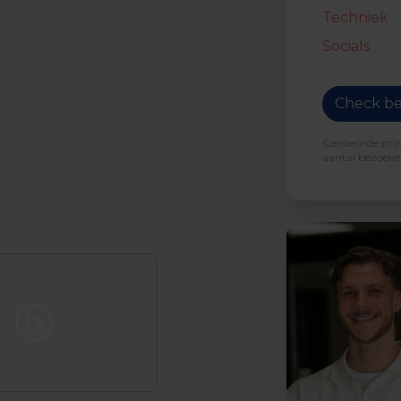
Techniek
Socials
Check be
Genoemde prijs 
aantal bezoeker