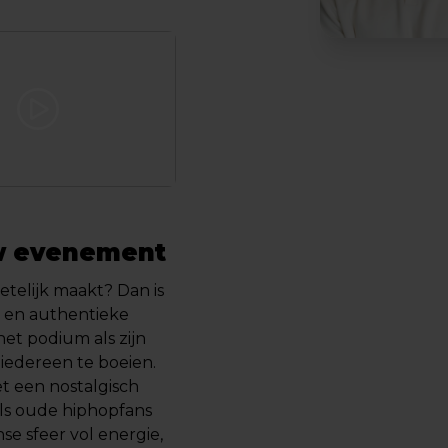
w evenement
etelijk maakt? Dan is
 en authentieke
et podium als zijn
iedereen te boeien.
et een nostalgisch
als oude hiphopfans
se sfeer vol energie,