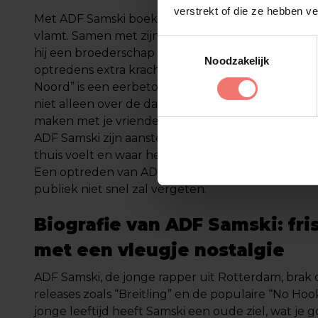
verstrekt of die ze hebben v
Met ADF Samski boeken kies je voor een avond die
vlamt. Samen met zijn team ADF, wat staat voor “a
Toestemmingsselectie
hij een broederschap op het podium die zowel zij
Noodzakelijk
optredens extra kracht geven. Zijn debuutalbum 
Noord” is een eerbetoon aan het leven in de ‘hoo
niet alleen over de dagelijkse struggles gaan, maa
maken met je vrienden. De positieve energie en st
ADF Samski zijn aanstekelijk; hij creëert een sfeer
thuis voelt en waar het publiek actief deel uitmaa
Een optreden van ADF Samski is dus een unieke b
publiek niet snel zal vergeten.
Biografie van ADF Samski: fri
met een vleugje nostalgie
ADF Samski, de jonge rapper uit Rotterdam, brak 
releases zoals “Breitling” en de populaire “No Hoo
jonge leeftijd heeft Samski een oude ziel, wat je g