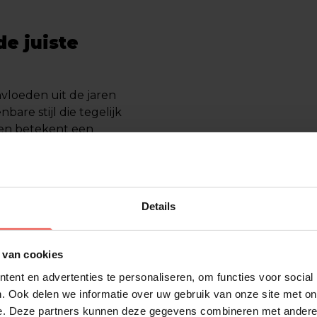
e juiste
vloeden uit de jaren
bare stijl die tegelijk
ken betekent een
 die het publiek laten
ling” werd een grote
ct de aandacht van het
zijn optredens brengt
Details
t publiek actief in de
s en elke plek waar je
 van cookies
ent en advertenties te personaliseren, om functies voor social
en optreden
. Ook delen we informatie over uw gebruik van onze site met on
e. Deze partners kunnen deze gegevens combineren met andere i