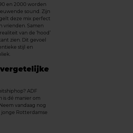
 ’90 en 2000 worden
euwende sound. Zijn
elt deze mix perfect
ijn vrienden. Samen
ealiteit van de ‘hood’
kant zien. Dit gevoel
ntieke stijl en
liek.
vergetelijke
teitshiphop? ADF
 is dé manier om
. Neem vandaag nog
 jonge Rotterdamse