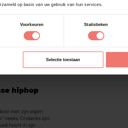
erzameld op basis van uw gebruik van hun services.
 van begin tot eind
lleen de fam,” brengt
n muziek als de
Voorkeuren
Statistieken
“Fresh Prince van
d,’ met nummers die
r ook over plezier
oere uitstraling van
 waarbij iedereen zich
Selectie toestaan
kt van de ervaring.
elevenis die jouw
sse hiphop
door met zijn eigen
k”-reeks. Ondanks zijn
oed hoort in zijn