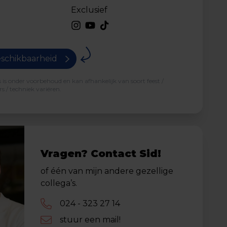
Exclusief
schikbaarheid
is onder voorbehoud en kan afhankelijk van soort feest /
s / techniek variëren.
Vragen? Contact Sid!
of één van mijn andere gezellige
collega’s.
024 - 323 27 14
stuur een mail!