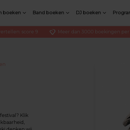
en boeken
Band boeken
DJ boeken
Progra
ertellen: score 9
Meer dan 3000 boekingen per 
ken
estival? Klik
ikbaarheid,
ski denken wij