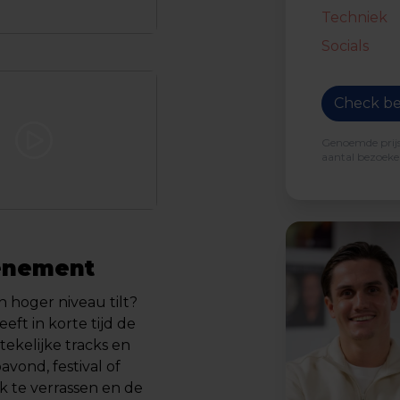
Techniek
Socials
Check be
Genoemde prijs 
aantal bezoeker
venement
 hoger niveau tilt?
eft in korte tijd de
ekelijke tracks en
vond, festival of
ek te verrassen en de