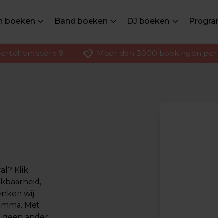
en boeken
Band boeken
DJ boeken
Progra
ertellen: score 9
Meer dan 3000 boekingen per 
al? Klik
ikbaarheid,
enken wij
ramma. Met
s geen ander