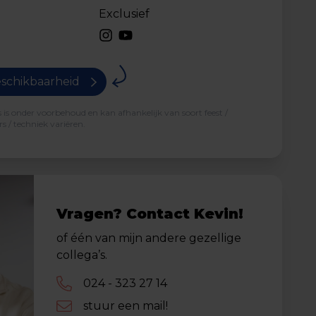
Exclusief
schikbaarheid
is onder voorbehoud en kan afhankelijk van soort feest /
s / techniek variëren.
Vragen? Contact Kevin!
of één van mijn andere gezellige
collega’s.
024 - 323 27 14
stuur een mail!