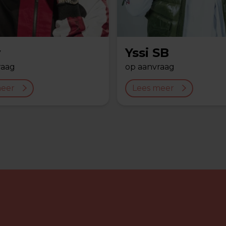
v
Yssi SB
raag
op aanvraag
meer
Lees meer