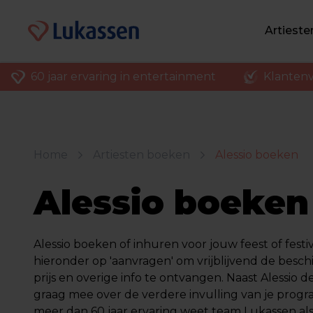
Artiest
60 jaar ervaring in entertainment
Klantenv
Home
Artiesten boeken
Alessio boeken
Alessio boeken
Alessio boeken of inhuren voor jouw feest of festiv
hieronder op 'aanvragen' om vrijblijvend de besch
prijs en overige info te ontvangen. Naast Alessio d
graag mee over de verdere invulling van je prog
meer dan 60 jaar ervaring weet team Lukassen al