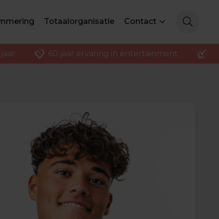
mmering
Totaalorganisatie
Contact
jaar
60 jaar ervaring in entertainment
K