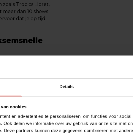
zoals Tropics Lloret,
et meer dan 10 shows
rvoor dat je op tijd
iksemsnelle
ziekscene met zijn
Nederlandse hitlijsten
e carrière. In 2023
m definitief vestigde.
Details
Loco
,
Deze is Down
en
n zoals ADF Samski,
ls een veelbelovend
 van cookies
ent en advertenties te personaliseren, om functies voor social
. Ook delen we informatie over uw gebruik van onze site met on
aring opgedaan op
e. Deze partners kunnen deze gegevens combineren met andere i
ruijff ArenA. Met een