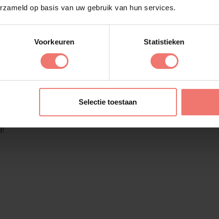
erzameld op basis van uw gebruik van hun services.
ste clubs van
.
Voorkeuren
Statistieken
ergetelijk
olgende niveau
Lukassen is de eerste
Selectie toestaan
ntact met ons op en
aken. Zorg dat je er
l!