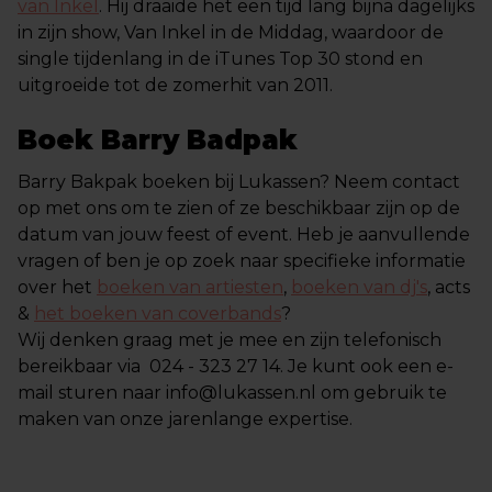
van Inkel
. Hij draaide het een tijd lang bijna dagelijks
in zijn show, Van Inkel in de Middag, waardoor de
single tijdenlang in de iTunes Top 30 stond en
uitgroeide tot de zomerhit van 2011.
Boek Barry Badpak
Barry Bakpak boeken bij Lukassen? Neem contact
op met ons om te zien of ze beschikbaar zijn op de
datum van jouw feest of event. Heb je aanvullende
vragen of ben je op zoek naar specifieke informatie
over het
boeken van artiesten
,
boeken van dj's
, acts
&
het boeken van coverbands
?
Wij denken graag met je mee en zijn telefonisch
bereikbaar via 024 - 323 27 14. Je kunt ook een e-
mail sturen naar info@lukassen.nl om gebruik te
maken van onze jarenlange expertise.