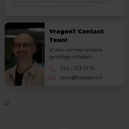
Genoemde prijs is onder voorbehoud en kan afhankelijk van
soort feest / aantal bezoekers / techniek variëren.
Vragen? Contact
Teun!
of één van mijn andere
gezellige collega’s.
024 - 323 27 14
teun@lukassen.nl