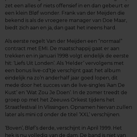
zet een alles of niets offensief in en dan gebeurt er
een klein Bløf wonder. Frank van der Meijden die
bekend is als de vroegere manager van Doe Maar,
biedt zich aan en ja, dan gaat het ineens hard.
Als eerste regelt Van der Meijden een “normaal”
contract met EMI. De maatschappij gaat er aan
trekken en in januari 1998 volgt eindelijk de eerste
hit: ‘Liefs Uit Londen’. Als ‘Helder’ vervolgens met
een bonus live-cd’tje verschijnt gaat het album
eindelijk na zo’n anderhalf jaar goed lopen, dit
mede door het succes van de live-singles ‘Aan De
Kust’ en ‘Wat Zou Je Doen’. In de zomer treedt de
groep op met het Zeeuws Orkest tijdens het
Straatfestival In Vlissingen. Opnamen hiervan zullen
later als mini cd onder de titel ‘XXL’ verschijnen.
‘Boven’, Bløf’s derde, verschijnt in April 1999. Het
hek is nu volledig van de dam. De band is niet van