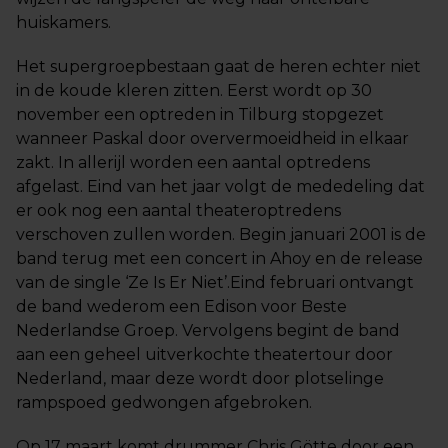
huiskamers.
Het supergroepbestaan gaat de heren echter niet
in de koude kleren zitten. Eerst wordt op 30
november een optreden in Tilburg stopgezet
wanneer Paskal door oververmoeidheid in elkaar
zakt. In allerijl worden een aantal optredens
afgelast. Eind van het jaar volgt de mededeling dat
er ook nog een aantal theateroptredens
verschoven zullen worden. Begin januari 2001 is de
band terug met een concert in Ahoy en de release
van de single ‘Ze Is Er Niet’.Eind februari ontvangt
de band wederom een Edison voor Beste
Nederlandse Groep. Vervolgens begint de band
aan een geheel uitverkochte theatertour door
Nederland, maar deze wordt door plotselinge
rampspoed gedwongen afgebroken.
Op 17 maart komt drummer Chris Götte door een