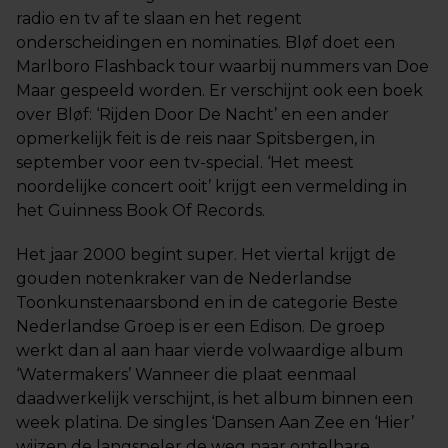
radio en tv af te slaan en het regent
onderscheidingen en nominaties. Bløf doet een
Marlboro Flashback tour waarbij nummers van Doe
Maar gespeeld worden. Er verschijnt ook een boek
over Bløf: ‘Rijden Door De Nacht’ en een ander
opmerkelijk feit is de reis naar Spitsbergen, in
september voor een tv-special. ‘Het meest
noordelijke concert ooit’ krijgt een vermelding in
het Guinness Book Of Records.
Het jaar 2000 begint super. Het viertal krijgt de
gouden notenkraker van de Nederlandse
Toonkunstenaarsbond en in de categorie Beste
Nederlandse Groep is er een Edison. De groep
werkt dan al aan haar vierde volwaardige album
‘Watermakers’ Wanneer die plaat eenmaal
daadwerkelijk verschijnt, is het album binnen een
week platina. De singles ‘Dansen Aan Zee en ‘Hier’
wijzen de langspeler de weg naar ontelbare