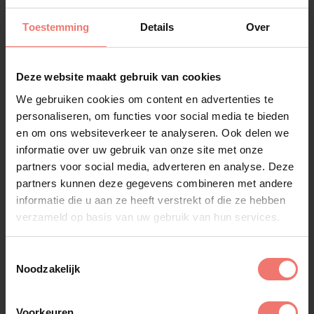
De band kondigt aan dat zij, ondanks het tragische
Toestemming
Details
Over
verlies van Chris, zal doorgaan met doen wat zij het
liefste doet, het maken van muziek, en begint na
een periode van rouw aan het schrijven van nieuwe
Deze website maakt gebruik van cookies
nummers.
We gebruiken cookies om content en advertenties te
In drummer Norman Bonink vindt
Bløf
een nieuw
personaliseren, om functies voor social media te bieden
volwaardig bandlid.
en om ons websiteverkeer te analyseren. Ook delen we
informatie over uw gebruik van onze site met onze
Boek Blof
partners voor social media, adverteren en analyse. Deze
partners kunnen deze gegevens combineren met andere
Wil je Blof boeken voor jouw feest of event? Weten
informatie die u aan ze heeft verstrekt of die ze hebben
op welke datum Blof beschikbaar is? Heb je andere
verzameld op basis van uw gebruik van hun services.
vragen of ben je op zoek naar specifieke informatie
over het
boeken van artiesten
,
boeken van bands
,
Toestemmingsselectie
acts &
het boeken van coverbands
? Neem gerust
Noodzakelijk
contact met ons op, wij denken graag met je mee
en zijn telefonisch bereikbaar via 024 - 323 27 14. Je
kunt ook een e-mail sturen naar
info@lukassen.nl
Voorkeuren