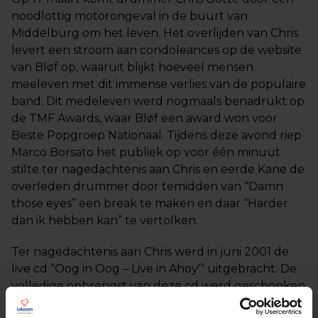
noodlottig motorongeval in de buurt van
Middelburg om het leven. Het overlijden van Chris
levert een stroom aan condoleances op de website
van Bløf op, waaruit blijkt hoeveel mensen
meeleven met dit immense verlies van de populaire
band. Dit medeleven werd nogmaals benadrukt op
de TMF Awards, waar Bløf een award won voor
Beste Popgroep Nationaal. Tijdens deze avond riep
Marco Borsato het publiek op voor één minuut
stilte ter nagedachtenis aan Chris en eerde Kane de
overleden drummer door temidden van “Damn
those eyes” een break te maken en daar “Harder
dan ik hebben kan” te vertolken.
Ter nagedachtenis aan Chris werd in juni 2001 de
live cd “Oog in Oog – Live in Ahoy'” uitgebracht. De
volledige opbrengst van deze cd werd geschonken
aan stichting Warchild.