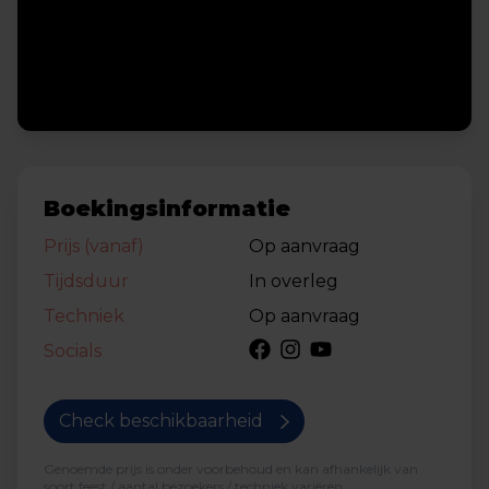
Boekingsinformatie
Prijs (vanaf)
Op aanvraag
Tijdsduur
In overleg
Techniek
Op aanvraag
Socials
Check beschikbaarheid
Genoemde prijs is onder voorbehoud en kan afhankelijk van
soort feest / aantal bezoekers / techniek variëren.