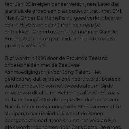
februari ’95 in eigen beheer verschijnen. Later dat
jaar sluit de groep een distributiecontract met EMI.
‘Naakt Onder De Hemel’ is nu goed verkrijgbaar en
ook in Hilversum begint men de groep te
ontdekken. Ondertussen is het nummer ‘Aan De
Kust’ in Zeeland uitgegroeid tot het alternatieve
provincievolkslied.
Bløf wordt in 1996 door de Provincie Zeeland
onderscheiden met de Zeeuwse
Aanmoedigingsprijs Voor Jong Talent. Het
geldbedrag dat bij deze prijs hoort, wordt besteed
aan de productie van het tweede album. Bij de
release van dit album, ‘Helder’, gaat het niet zoals
de band hoopt. Ook de singles ‘Helder’ en ‘Zeven
Nachten’ doen nagenoeg niets. Men overweegt te
stoppen, maar uiteindelijk wordt de knoop
doorgehakt: Geert Tjoonk ruimt het veld en zijn
plek wordt ingenomen door Chris Gøtte. De groep