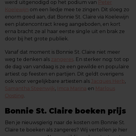
werd uitgenodigd op het podium van
Peter
Koelewijn
om een liedje mee te zingen. Dit sloeg zo
enorm goed aan, dat Bonnie St. Claire via Koelewijn
een platencontract kreeg aangeboden, en kort
erna bracht ze al haar eerste single uit en brak ze
door bij het grote publiek.
Vanaf dat moment is Bonnie St. Claire niet meer
weg te denken als
zangeres
. En sterker nog: tot op
de dag van vandaag is ze een gewilde en populaire
artiest op feesten en partijen. Dit geldt overigens
ook voor vergelijkbare artiesten als
Jacques Herb
,
Samantha Steenwijk
,
Imca Marina
en
Marlous
Oosting
.
Bonnie St. Claire boeken prijs
Ben je nieuwsgierig naar de kosten om Bonnie St.
Claire te boeken als zangeres? Wij vertellen je hier