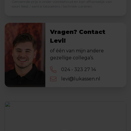
Genoemde prijs is onder voorbehoud en kan afhankelijk van
soort feest / aantal bezoekers / techniek variëren.
Vragen? Contact
Levi!
of één van mijn andere
gezellige collega’s.
024 - 323 27 14
levi@lukassen.nl