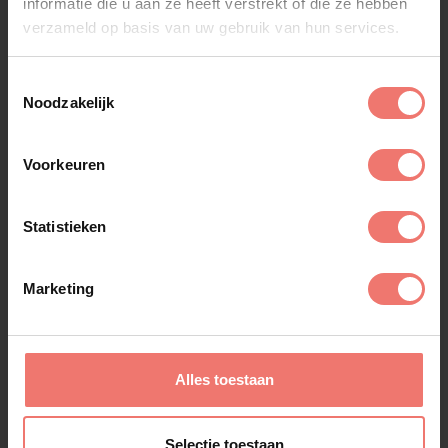
informatie die u aan ze heeft verstrekt of die ze hebben
verzameld op basis van uw gebruik van hun services.
Toestemmingsselectie
Noodzakelijk
Voorkeuren
Statistieken
Marketing
Jacques Herb
€ 2495,-
Alles toestaan
Lees meer
Selectie toestaan