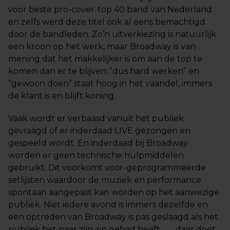
voor beste pro-cover-top 40 band van Nederland
en zelfs werd deze titel ook al eens bemachtigd
door de bandleden. Zo’n uitverkiezing is natuurlijk
een kroon op het werk, maar Broadway is van
mening dat het makkelijker is om aan de top te
komen dan er te blijven..”dus hard werken” en
“gewoon doen” staat hoog in het vaandel, immers
de klant is en blijft koning.
Vaak wordt er verbaasd vanuit het publiek
gevraagd of er inderdaad LIVE gezongen en
gespeeld wordt. En inderdaad bij Broadway
worden er geen technische hulpmiddelen
gebruikt. Dit voorkomt voor-geprogrammeerde
setlijsten waardoor de muziek en performance
spontaan aangepast kan worden op het aanwezige
publiek. Niet iedere avond is immers dezelfde en
een optreden van Broadway is pas geslaagd als het
publiek het naar zijn zin gehad heeft …… daar doet