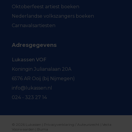
Oktoberfeest artiest boeken
Nederlandse volkszangers boeken
Carnavalsartiesten
Adresgegevens
Lukassen VOF
Koningin Julianalaan 20A
6576 AR Ooij (bij Nijmegen)
info@lukassen.nl
024 - 323 27 14
© 2026 Lukassen |
Privacyverklaring / Auteursrecht
|
Vecta
Voorwaarden
|
Buma