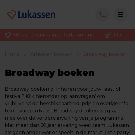
60 jaar ervaring in entertainment
Klantenv
Home
Artiesten boeken
Broadway boeken
Broadway boeken
Broadway boeken of inhuren voor jouw feest of
festival? Klik hieronder op 'aanvragen' om
vrijblijvend de beschikbaarheid, prijs en overige info
te ontvangen.Naast Broadway denken wij graag
mee over de verdere invulling van je programma.
Met meer dan 60 jaar ervaring weet team Lukassen
als geen ander wat er speelt in de markt. Let's party!