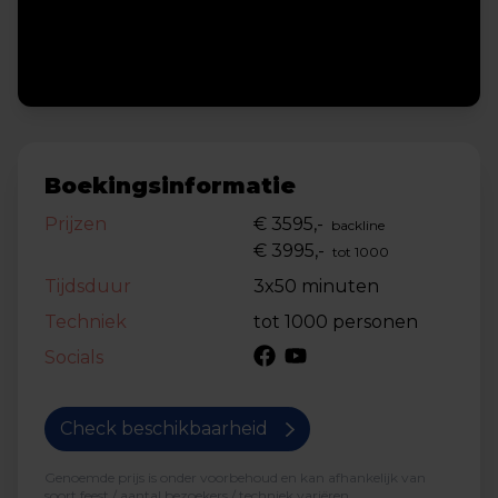
Boekingsinformatie
Prijzen
€ 3595,-
backline
€ 3995,-
tot 1000
Tijdsduur
3x50 minuten
Techniek
tot 1000 personen
Socials
Check beschikbaarheid
Genoemde prijs is onder voorbehoud en kan afhankelijk van
soort feest / aantal bezoekers / techniek variëren.