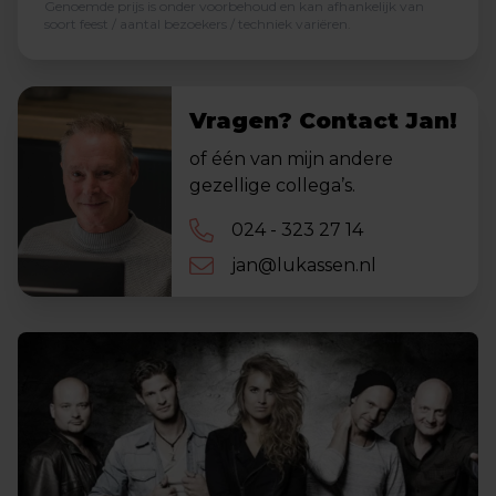
Genoemde prijs is onder voorbehoud en kan afhankelijk van
soort feest / aantal bezoekers / techniek variëren.
Vragen? Contact Jan!
of één van mijn andere
gezellige collega’s.
024 - 323 27 14
jan@lukassen.nl