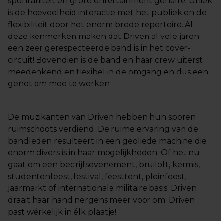
spontaniteit en grote entertainment gehalte. Uniek
is de hoeveelheid interactie met het publiek en de
flexibiliteit door het enorm brede repertoire. Al
deze kenmerken maken dat Driven al vele jaren
een zeer gerespecteerde band is in het cover-
circuit! Bovendien is de band en haar crew uiterst
meedenkend en flexibel in de omgang en dus een
genot om mee te werken!
De muzikanten van Driven hebben hun sporen
ruimschoots verdiend. De ruime ervaring van de
bandleden resulteert in een geoliede machine die
enorm divers is in haar mogelijkheden. Of het nu
gaat om een bedrijfsevenement, bruiloft, kermis,
studentenfeest, festival, feesttent, pleinfeest,
jaarmarkt of internationale militaire basis; Driven
draait haar hand nergens meer voor om. Driven
past wérkelijk in élk plaatje!