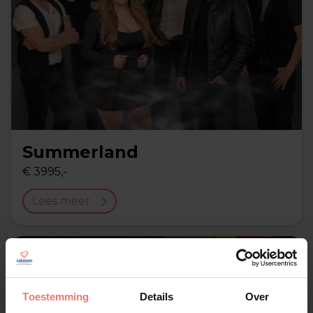
Summerland
€ 3995,-
Lees meer
Toestemming
Details
Over