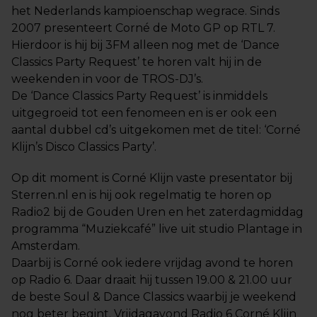
het Nederlands kampioenschap wegrace. Sinds
2007 presenteert Corné de Moto GP op RTL 7.
Hierdoor is hij bij 3FM alleen nog met de ‘Dance
Classics Party Request’ te horen valt hij in de
weekenden in voor de TROS-DJ’s.
De ‘Dance Classics Party Request’ is inmiddels
uitgegroeid tot een fenomeen en is er ook een
aantal dubbel cd’s uitgekomen met de titel: ‘Corné
Klijn’s Disco Classics Party’.
Op dit moment is Corné Klijn vaste presentator bij
Sterren.nl en is hij ook regelmatig te horen op
Radio2 bij de Gouden Uren en het zaterdagmiddag
programma “Muziekcafé” live uit studio Plantage in
Amsterdam.
Daarbij is Corné ook iedere vrijdag avond te horen
op Radio 6. Daar draait hij tussen 19.00 & 21.00 uur
de beste Soul & Dance Classics waarbij je weekend
nog beter begint. Vrijdagavond Radio 6 Corné Klijn