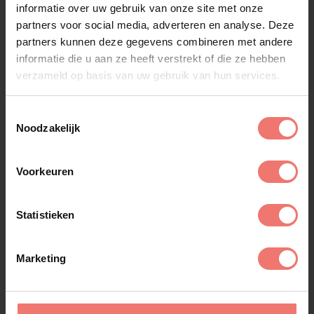
informatie over uw gebruik van onze site met onze
partners voor social media, adverteren en analyse. Deze
Gerard Ekdom
partners kunnen deze gegevens combineren met andere
informatie die u aan ze heeft verstrekt of die ze hebben
€ 3495,-
verzameld op basis van uw gebruik van hun services.
Lees meer
Toestemmingsselectie
Noodzakelijk
Voorkeuren
Statistieken
Marketing