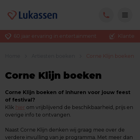
60 jaar ervaring in entertainment
Klantenv
Home
Artiesten boeken
Corne Klijn boeken
Corne Klijn boeken
Corne Klijn boeken of inhuren voor jouw feest
of festival?
Klik
hier
om vrijblijvend de beschikbaarheid, prijs en
overige info te ontvangen.
Naast Corne Klijn denken wij graag mee over de
verdere invulling van je programma. Met meer dan