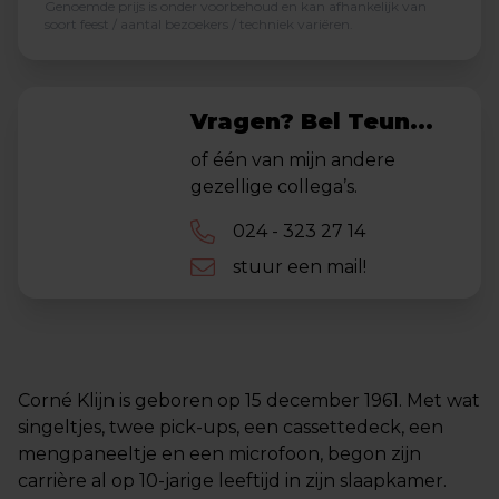
Genoemde prijs is onder voorbehoud en kan afhankelijk van
soort feest / aantal bezoekers / techniek variëren.
Vragen? Bel Teun...
of één van mijn andere
gezellige collega’s.
024 - 323 27 14
stuur een mail!
Corné Klijn is geboren op 15 december 1961. Met wat
singeltjes, twee pick-ups, een cassettedeck, een
mengpaneeltje en een microfoon, begon zijn
carrière al op 10-jarige leeftijd in zijn slaapkamer.