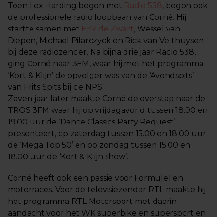
Toen Lex Harding begon met
Radio 538
, begon ook
de professionele radio loopbaan van Corné. Hij
startte samen met
Erik de Zwart
, Wessel van
Diepen, Michael Pilarczyck en Rick van Velthuysen
bij deze radiozender. Na bijna drie jaar Radio 538,
ging Corné naar 3FM, waar hij met het programma
‘Kort & Klijn’ de opvolger was van de ‘Avondspits’
van Frits Spits bij de NPS.
Zeven jaar later maakte Corné de overstap naar de
TROS 3FM waar hij op vrijdagavond tussen 18.00 en
19.00 uur de ‘Dance Classics Party Request’
presenteert, op zaterdag tussen 15.00 en 18.00 uur
de ‘Mega Top 50’ en op zondag tussen 15.00 en
18.00 uur de ‘Kort & Klijn show’.
Corné heeft ook een passie voor Formule1 en
motorraces. Voor de televisiezender RTL maakte hij
het programma RTL Motorsport met daarin
aandacht voor het WK superbike en supersport en