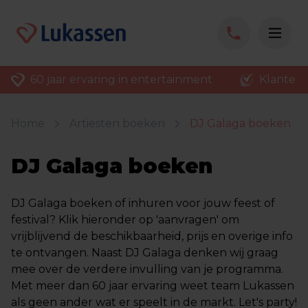
60 jaar ervaring in entertainment
Klantenv
Home
Artiesten boeken
DJ Galaga boeken
DJ Galaga boeken
DJ Galaga boeken of inhuren voor jouw feest of
festival? Klik hieronder op 'aanvragen' om
vrijblijvend de beschikbaarheid, prijs en overige info
te ontvangen. Naast DJ Galaga denken wij graag
mee over de verdere invulling van je programma.
Met meer dan 60 jaar ervaring weet team Lukassen
als geen ander wat er speelt in de markt. Let's party!