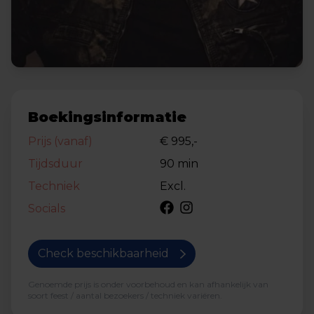
Boekingsinformatie
Prijs (vanaf)
€ 995,-
Tijdsduur
90 min
Techniek
Excl.
Socials
Check beschikbaarheid
Genoemde prijs is onder voorbehoud en kan afhankelijk van
soort feest / aantal bezoekers / techniek variëren.