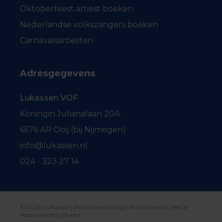
Oktoberfeest artiest boeken
Nederlandse volkszangers boeken
Carnavalsartiesten
Adresgegevens
Lukassen VOF
Koningin Julianalaan 20A
6576 AR Ooij (bij Nijmegen)
info@lukassen.nl
024 - 323 27 14
© 2026 Lukassen |
Privacyverklaring / Auteursrecht
|
Vecta
Voorwaarden
|
Buma