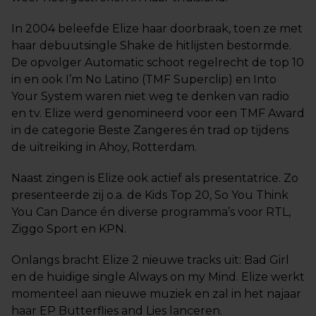
In 2004 beleefde Elize haar doorbraak, toen ze met
haar debuutsingle Shake de hitlijsten bestormde.
De opvolger Automatic schoot regelrecht de top 10
in en ook I’m No Latino (TMF Superclip) en Into
Your System waren niet weg te denken van radio
en tv. Elize werd genomineerd voor een TMF Award
in de categorie Beste Zangeres én trad op tijdens
de uitreiking in Ahoy, Rotterdam.
Naast zingen is Elize ook actief als presentatrice. Zo
presenteerde zij o.a. de Kids Top 20, So You Think
You Can Dance én diverse programma’s voor RTL,
Ziggo Sport en KPN.
Onlangs bracht Elize 2 nieuwe tracks uit: Bad Girl
en de huidige single Always on my Mind. Elize werkt
momenteel aan nieuwe muziek en zal in het najaar
haar EP Butterflies and Lies lanceren.