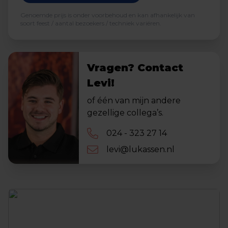
Genoemde prijs is onder voorbehoud en kan afhankelijk van
soort feest / aantal bezoekers / techniek variëren.
Vragen? Contact
Levi!
of één van mijn andere
gezellige collega’s.
024 - 323 27 14
levi@lukassen.nl