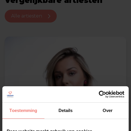
Vergelijkbare artiesten
Alle artiesten
Toestemming
Details
Over