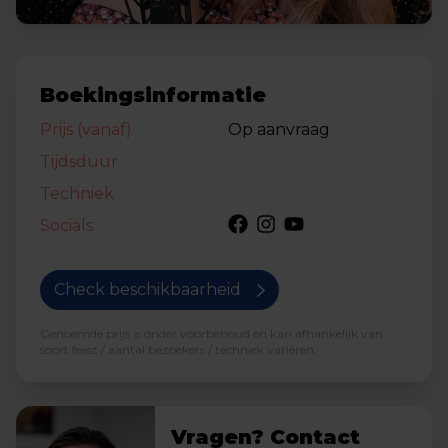
Boekingsinformatie
Prijs (vanaf)
Op aanvraag
Tijdsduur
Techniek
Socials
Check beschikbaarheid
Genoemde prijs is onder voorbehoud en kan afhankelijk van
soort feest / aantal bezoekers / techniek variëren.
Vragen? Contact