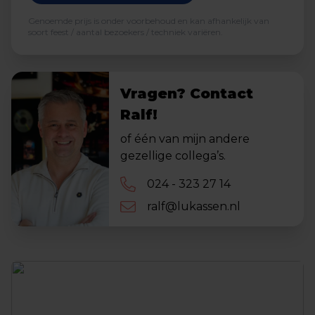
Genoemde prijs is onder voorbehoud en kan afhankelijk van
soort feest / aantal bezoekers / techniek variëren.
Vragen? Contact
Ralf!
of één van mijn andere
gezellige collega’s.
024 - 323 27 14
ralf@lukassen.nl