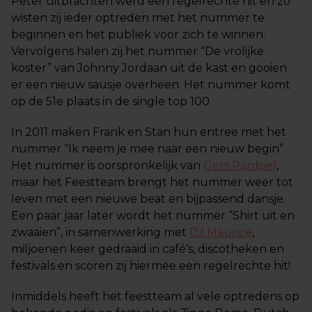
Peter uitbrachten werd een regelrechte hit en zo
wisten zij ieder optreden met het nummer te
beginnen en het publiek voor zich te winnen.
Vervolgens halen zij het nummer “De vrolijke
koster” van Johnny Jordaan uit de kast en gooien
er een nieuw sausje overheen. Het nummer komt
op de 51e plaats in de single top 100.
In 2011 maken Frank en Stan hun entree met het
nummer “Ik neem je mee naar een nieuw begin”.
Het nummer is oorspronkelijk van
Gers Pardoel
,
maar het Feestteam brengt het nummer weer tot
leven met een nieuwe beat en bijpassend dansje.
Een paar jaar later wordt het nummer “Shirt uit en
zwaaien”, in samenwerking met
DJ Maurice
,
miljoenen keer gedraaid in café’s, discotheken en
festivals en scoren zij hiermee een regelrechte hit!
Inmiddels heeft het feestteam al vele optredens op