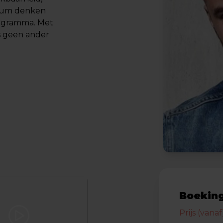
akkum denken
rogramma. Met
s geen ander
Boeking
Prijs (vanaf