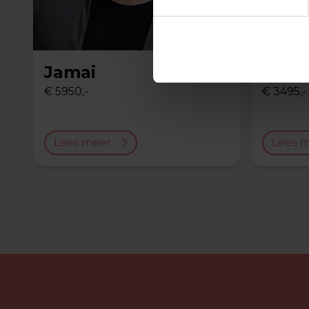
Jamai
Thom
€ 5950,-
€ 3495,-
Lees meer
Lees 