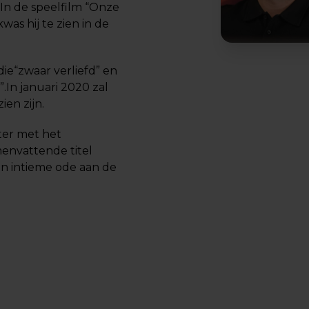
In de speelfilm “Onze
was hij te zien in de
die“zwaar verliefd” en
s”.In januari 2020 zal
ien zijn.
ater met het
menvattende titel
en intieme ode aan de