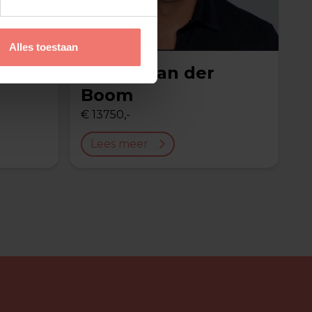
Alles toestaan
onje
Jeroen van der
Boom
€ 13750,-
Lees meer