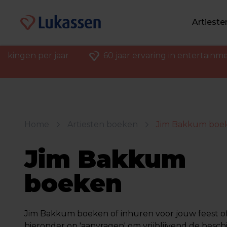
Artiest
ekingen per jaar
60 jaar ervaring in entertainm
Home
Artiesten boeken
Jim Bakkum boe
Jim Bakkum
boeken
Jim Bakkum boeken of inhuren voor jouw feest of f
hieronder op 'aanvragen' om vrijblijvend de besch