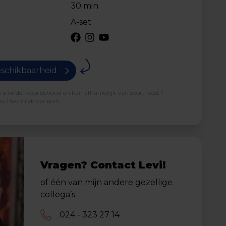
30 min
A-set
schikbaarheid
is onder voorbehoud en kan afhankelijk van soort feest /
s / techniek variëren.
Vragen? Contact Levi!
of één van mijn andere gezellige
collega’s.
024 - 323 27 14