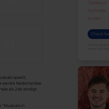
Tijdsduur
Techniek
Socials
Check be
Genoemde prijs 
aantal bezoeker
sicals speelt,
de eerste Nederlandse
nale als 2de eindigt.
 “Musicals in