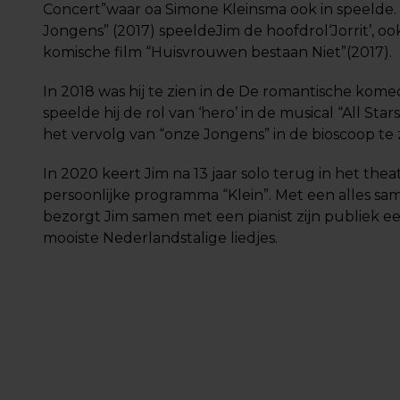
Concert”waar oa Simone Kleinsma ook in speelde. 
Jongens” (2017) speeldeJim de hoofdrol‘Jorrit’, ook
komische film “Huisvrouwen bestaan Niet”(2017).
In 2018 was hij te zien in de De romantische kome
speelde hij de rol van ‘hero’ in de musical “All Star
het vervolg van “onze Jongens” in de bioscoop te z
In 2020 keert Jim na 13 jaar solo terug in het the
persoonlijke programma “Klein”. Met een alles sa
bezorgt Jim samen met een pianist zijn publiek e
mooiste Nederlandstalige liedjes.