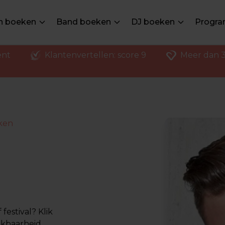
en boeken
Band boeken
DJ boeken
Progra
ent
Klantenvertellen: score 9
Meer dan 3
ken
estival? Klik
ikbaarheid,