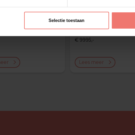
Selectie toestaan
as Berge
Xander de Buis
€ 9995,-
meer
Lees meer