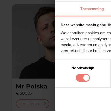
Toestemming
Deze website maakt gebruik
We gebruiken cookies om cont
websiteverkeer te analyseren
media, adverteren en analys
verstrekt of die ze hebben v
Toestemmingsselectie
Noodzakelijk
Mr Polska
Sjaak
€ 5000,-
op aanv
Lees meer
Lees 