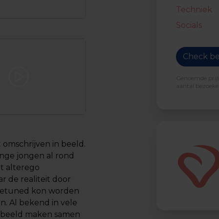
Techniek
Socials
Check be
Genoemde prijs 
aantal bezoeker
t omschrijven in beeld.
onge jongen al rond
et alterego
 de realiteit door
inetuned kon worden
en. Al bekend in vele
or beeld maken samen