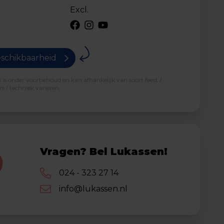
Excl.
schikbaarheid
is onder voorbehoud en kan afhankelijk van soort feest /
s / techniek variëren.
Vragen? Bel Lukassen!
024 - 323 27 14
info@lukassen.nl