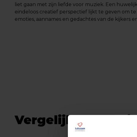
liet gaan met zijn liefde voor muziek. Een huweli
eindeloos creatief perspectief lijkt te geven om t
emoties, aannames en gedachtes van de kijkers en 
Vergelijkbare arti