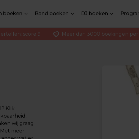
en boeken
Band boeken
DJ boeken
Progra
ertellen: score 9
Meer dan 3000 boekingen per 
? Klik
ikbaarheid,
nken wij graag
. Met meer
 ander wat er