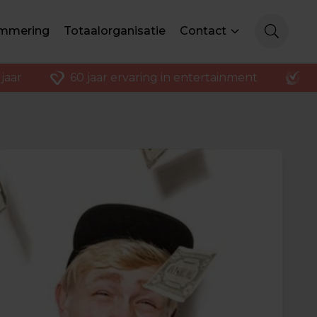
mmering
Totaalorganisatie
Contact
jaar
60 jaar ervaring in entertainment
K