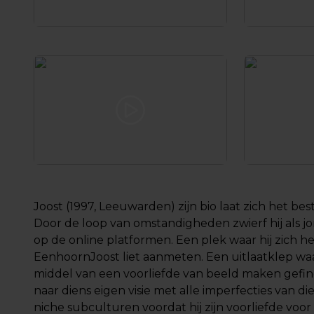
Joost (1997, Leeuwarden) zijn bio laat zich het bes
Door de loop van omstandigheden zwierf hij als j
op de online platformen. Een plek waar hij zich h
EenhoornJoost liet aanmeten. Een uitlaatklep waar
middel van een voorliefde van beeld maken gef
naar diens eigen visie met alle imperfecties van di
niche subculturen voordat hij zijn voorliefde vo