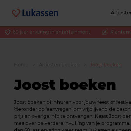
Artiest
60 jaar ervaring in entertainment
Klantenv
Home
Artiesten boeken
Joost boeken
Joost boeken
Joost boeken of inhuren voor jouw feest of festival
hieronder op 'aanvragen' om vrijblijvend de besch
prijs en overige info te ontvangen. Naast Joost de
mee over de verdere invulling van je programma
dan 60 jaar ervaring weet team Lukassen als geen