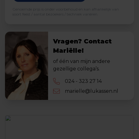
Genoemde prijs is onder voorbehoud en kan afhankelijk van
soort feest / aantal bezoekers / techniek variëren.
Vragen? Contact
Mariëlle!
of één van mijn andere
gezellige collega’s.
024 - 323 27 14
marielle@lukassen.nl