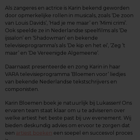
Als zangeres en actrice is Karin bekend geworden
door opmerkelijke rollen in musicals, zoals ‘De zoon
van Louis Davids’, ‘Had je me maar’ en ‘Mimi crimi’.
Ook speelde ze in Nederlandse speelfilms als ‘De
ijssalon’ en ‘Shadowman’ en bekende
televisieprogramma’s als ‘De kip en het ei’, ‘Zeg ’t
maar’ en ‘De Vereenigde Algemeene’.
Daarnaast presenteerde en zong Karin in haar
VARA televisieprogramma ‘Bloemen voor’ liedjes
van bekende Nederlandse tekstschrijvers en
componisten.
Karin Bloemen boek je natuurlijk bij Lukassen! Ons
ervaren team staat klaar om u te adviseren over
welke artiest het beste past bij uw evenement. Wij
bieden deskundig advies om ervoor te zorgen dat
een
artiest boeken
een soepel en succesvol proces