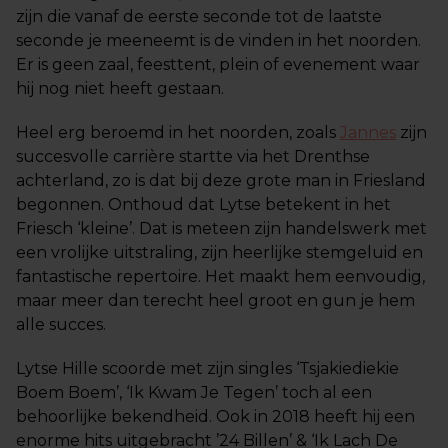
zijn die vanaf de eerste seconde tot de laatste
seconde je meeneemt is de vinden in het noorden.
Er is geen zaal, feesttent, plein of evenement waar
hij nog niet heeft gestaan.
Heel erg beroemd in het noorden, zoals
Jannes
zijn
succesvolle carrière startte via het Drenthse
achterland, zo is dat bij deze grote man in Friesland
begonnen. Onthoud dat Lytse betekent in het
Friesch ‘kleine’. Dat is meteen zijn handelswerk met
een vrolijke uitstraling, zijn heerlijke stemgeluid en
fantastische repertoire. Het maakt hem eenvoudig,
maar meer dan terecht heel groot en gun je hem
alle succes.
Lytse Hille scoorde met zijn singles ‘Tsjakiediekie
Boem Boem’, ‘Ik Kwam Je Tegen’ toch al een
behoorlijke bekendheid. Ook in 2018 heeft hij een
enorme hits uitgebracht ’24 Billen’ & ‘Ik Lach De