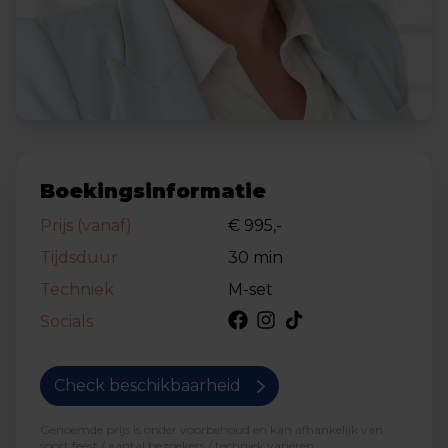
Boekingsinformatie
Prijs (vanaf)
€ 995,-
Tijdsduur
30 min
Techniek
M-set
Socials
Check beschikbaarheid
Genoemde prijs is onder voorbehoud en kan afhankelijk van
soort feest / aantal bezoekers / techniek variëren.