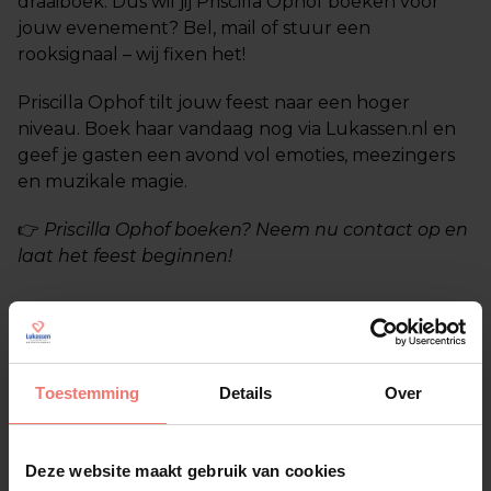
draaiboek. Dus wil jij Priscilla Ophof boeken voor
jouw evenement? Bel, mail of stuur een
rooksignaal – wij fixen het!
Priscilla Ophof tilt jouw feest naar een hoger
niveau. Boek haar vandaag nog via Lukassen.nl en
geef je gasten een avond vol emoties, meezingers
en muzikale magie.
👉
Priscilla Ophof boeken? Neem nu contact op en
laat het feest beginnen!
Toestemming
Details
Over
Vergelijkbare artiesten
Deze website maakt gebruik van cookies