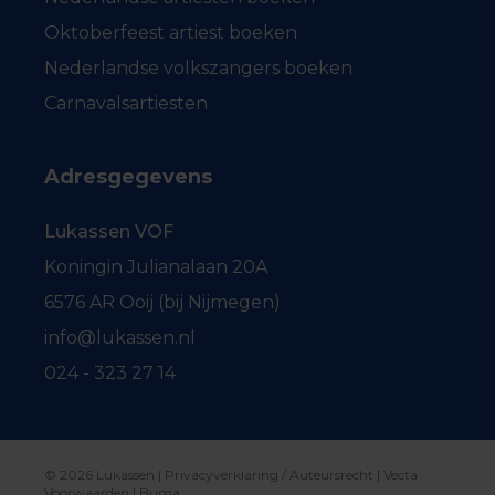
Oktoberfeest artiest boeken
Nederlandse volkszangers boeken
Carnavalsartiesten
Adresgegevens
Lukassen VOF
Koningin Julianalaan 20A
6576 AR Ooij (bij Nijmegen)
info@lukassen.nl
024 - 323 27 14
© 2026 Lukassen |
Privacyverklaring / Auteursrecht
|
Vecta
Voorwaarden
|
Buma