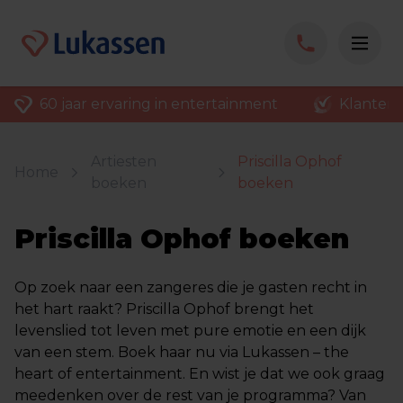
60 jaar ervaring in entertainment
Klantenv
Artiesten
Priscilla Ophof
Home
boeken
boeken
Priscilla Ophof boeken
Op zoek naar een zangeres die je gasten recht in
het hart raakt? Priscilla Ophof brengt het
levenslied tot leven met pure emotie en een dijk
van een stem. Boek haar nu via Lukassen – the
heart of entertainment. En wist je dat we ook graag
meedenken over de rest van je programma? Van