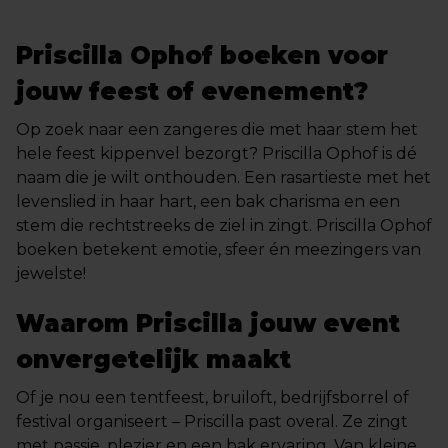
Priscilla Ophof boeken voor
jouw feest of evenement?
Op zoek naar een zangeres die met haar stem het
hele feest kippenvel bezorgt? Priscilla Ophof is dé
naam die je wilt onthouden. Een rasartieste met het
levenslied in haar hart, een bak charisma en een
stem die rechtstreeks de ziel in zingt. Priscilla Ophof
boeken betekent emotie, sfeer én meezingers van
jewelste!
Waarom Priscilla jouw event
onvergetelijk maakt
Of je nou een tentfeest, bruiloft, bedrijfsborrel of
festival organiseert – Priscilla past overal. Ze zingt
met passie, plezier en een bak ervaring. Van kleine