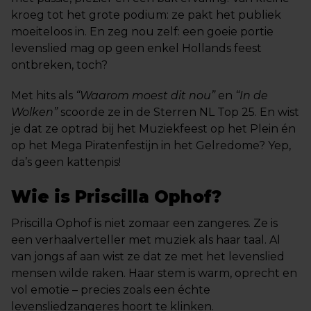
kroeg tot het grote podium: ze pakt het publiek
moeiteloos in. En zeg nou zelf: een goeie portie
levenslied mag op geen enkel Hollands feest
ontbreken, toch?
Met hits als
“Waarom moest dit nou”
en
“In de
Wolken”
scoorde ze in de Sterren NL Top 25. En wist
je dat ze optrad bij het Muziekfeest op het Plein én
op het Mega Piratenfestijn in het Gelredome? Yep,
da’s geen kattenpis!
Wie is Priscilla Ophof?
Priscilla Ophof is niet zomaar een zangeres. Ze is
een verhaalverteller met muziek als haar taal. Al
van jongs af aan wist ze dat ze met het levenslied
mensen wilde raken. Haar stem is warm, oprecht en
vol emotie – precies zoals een échte
levensliedzangeres hoort te klinken.