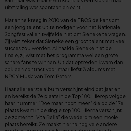
van haar was. Haar stem klonk als een klok en haar
uitstraling was spontaan en echt!
Marianne kreeg in 2010 van de TROS de kans om
een jong talent uit te nodigen voor het Nationale
Songfestival en twijfelde niet om Sieneke te vragen.
Zij wist zeker dat Sieneke een groot talent met veel
succes zou worden. Al haalde Sieneke niet de
finale, zij wist met het programma wel een grote
schare fans te winnen. Uit dat optreden kwam dan
ook een contract voor maar liefst 3 albums met
NRGY Music van Tom Peters.
Haar allereerste album verschijnt eind dat jaar en
en bereikt de 7e plaats in de Top 100. Hierop volgde
haar nummer “Doe maar nooit meer” die op de 17e
plaats kwam in de single top 100. Hierna verschijnt
de zomerhit “Vita Bella” die wederom een mooie
plaats bereikt. Ze maakt hierna nog vele andere