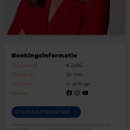
Boekingsinformatie
Prijs (vanaf)
€ 2495,-
Tijdsduur
30 min
Techniek
A- of M-set
Socials
Check beschikbaarheid
Genoemde prijs is onder voorbehoud en kan afhankelijk van
soort feest / aantal bezoekers / techniek variëren.