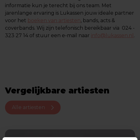
informatie kun je terecht bij ons team. Met
jarenlange ervaring is Lukassen jouw ideale partner
voor het
boeken van artiesten
, bands, acts &
coverbands. Wij zijn telefonisch bereikbaar via 024 -
323 27 14 of stuur een e-mail naar
info@lukassen.nl
.
Vergelijkbare artiesten
Alle artiesten