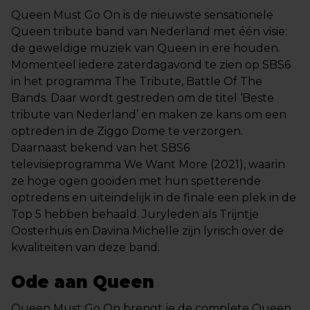
Queen Must Go On is de nieuwste sensationele
Queen tribute band van Nederland met één visie:
de geweldige muziek van Queen in ere houden.
Momenteel iedere zaterdagavond te zien op SBS6
in het programma The Tribute, Battle Of The
Bands. Daar wordt gestreden om de titel ‘Beste
tribute van Nederland’ en maken ze kans om een
optreden in de Ziggo Dome te verzorgen.
Daarnaast bekend van het SBS6
televisieprogramma We Want More (2021), waarin
ze hoge ogen gooiden met hun spetterende
optredens en uiteindelijk in de finale een plek in de
Top 5 hebben behaald. Juryleden als Trijntje
Oosterhuis en Davina Michelle zijn lyrisch over de
kwaliteiten van deze band.
Ode aan Queen
Queen Must Go On brengt je de complete Queen