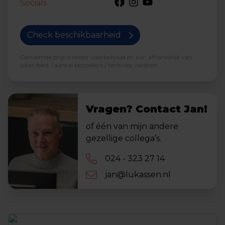
Socials
Check beschikbaarheid
Genoemde prijs is onder voorbehoud en kan afhankelijk van
soort feest / aantal bezoekers / techniek variëren.
Vragen? Contact Jan!
of één van mijn andere
gezellige collega’s.
024 - 323 27 14
jan@lukassen.nl