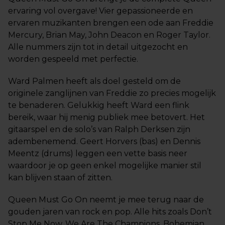
ervaring vol overgave! Vier gepassioneerde en
ervaren muzikanten brengen een ode aan Freddie
Mercury, Brian May, John Deacon en Roger Taylor.
Alle nummers zijn tot in detail uitgezocht en
worden gespeeld met perfectie.
Ward Palmen heeft als doel gesteld om de
originele zanglijnen van Freddie zo precies mogelijk
te benaderen. Gelukkig heeft Ward een flink
bereik, waar hij menig publiek mee betovert. Het
gitaarspel en de solo’s van Ralph Derksen zijn
adembenemend. Geert Horvers (bas) en Dennis
Meentz (drums) leggen een vette basis neer
waardoor je op geen enkel mogelijke manier stil
kan blijven staan of zitten.
Queen Must Go On neemt je mee terug naar de
gouden jaren van rock en pop. Alle hits zoals Don’t
Stop Me Now, We Are The Champions, Bohemian