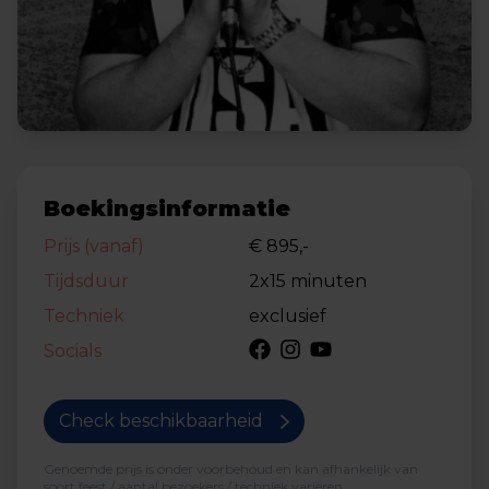
Boekingsinformatie
Prijs (vanaf)
€ 895,-
Tijdsduur
2x15 minuten
Techniek
exclusief
Socials
Check beschikbaarheid
Genoemde prijs is onder voorbehoud en kan afhankelijk van
soort feest / aantal bezoekers / techniek variëren.