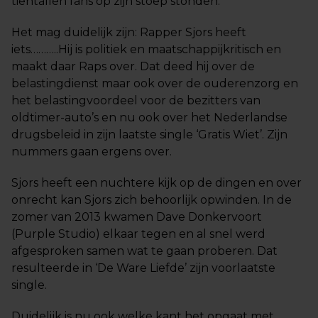
tientallen fans op zijn stoep stonden.
Het mag duidelijk zijn: Rapper Sjors heeft
iets………..Hij is politiek en maatschappijkritisch en
maakt daar Raps over. Dat deed hij over de
belastingdienst maar ook over de ouderenzorg en
het belastingvoordeel voor de bezitters van
oldtimer-auto’s en nu ook over het Nederlandse
drugsbeleid in zijn laatste single ‘Gratis Wiet’. Zijn
nummers gaan ergens over.
Sjors heeft een nuchtere kijk op de dingen en over
onrecht kan Sjors zich behoorlijk opwinden. In de
zomer van 2013 kwamen Dave Donkervoort
(Purple Studio) elkaar tegen en al snel werd
afgesproken samen wat te gaan proberen. Dat
resulteerde in ‘De Ware Liefde’ zijn voorlaatste
single.
Duidelijk is nu ook welke kant het opgaat met