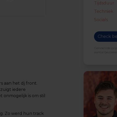
Tijdsduur
Techniek
Socials
Check be
Genoemde prijs 
aantal bezoeker
s aan het dj front.
 zuigt iedere
 onmogelijk is om stil
ug. Zo werd hun track