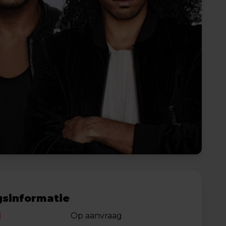
sinformatie
)
Op aanvraag