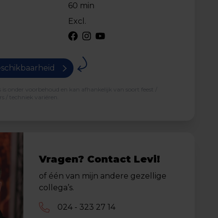
60 min
Excl.
schikbaarheid
is onder voorbehoud en kan afhankelijk van soort feest /
s / techniek variëren.
Vragen? Contact Levi!
of één van mijn andere gezellige
collega’s.
024 - 323 27 14