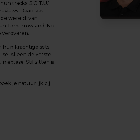
un tracks ‘S.O.T.U.’
e reviews. Daarnaast
 de wereld; van
l en Tomorrowland. Nu
e veroveren.
 hun krachtige sets
use. Alleen de vetste
 extase. Stil zitten is
ek je natuurlijk bij