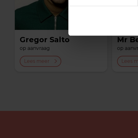
Gregor Salto
Mr B
op aanvraag
op aanv
Lees meer
Lees 