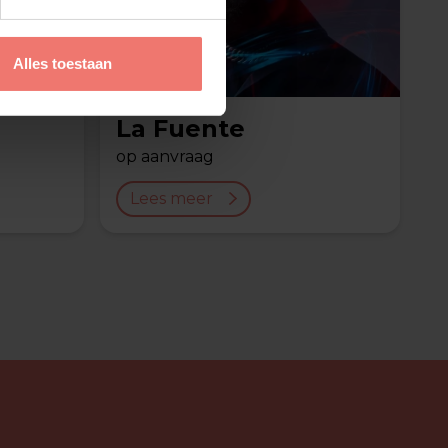
Alles toestaan
La Fuente
op aanvraag
Lees meer