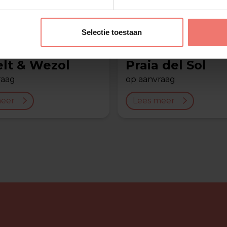
Selectie toestaan
elt & Wezol
Praia del Sol
raag
op aanvraag
meer
Lees meer