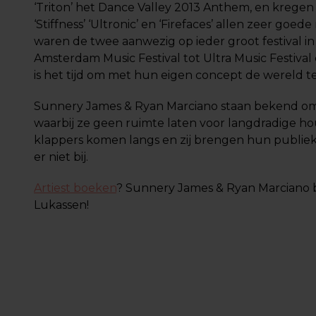
‘Triton’ het Dance Valley 2013 Anthem, en kregen h
‘Stiffness’ ‘Ultronic’ en ‘Firefaces’ allen zeer goed
waren de twee aanwezig op ieder groot festival in
Amsterdam Music Festival tot Ultra Music Festiva
is het tijd om met hun eigen concept de wereld t
Sunnery James & Ryan Marciano staan bekend om
waarbij ze geen ruimte laten voor langdradige ho
klappers komen langs en zij brengen hun publiek in
er niet bij.
Artiest boeken
? Sunnery James & Ryan Marciano bo
Lukassen!