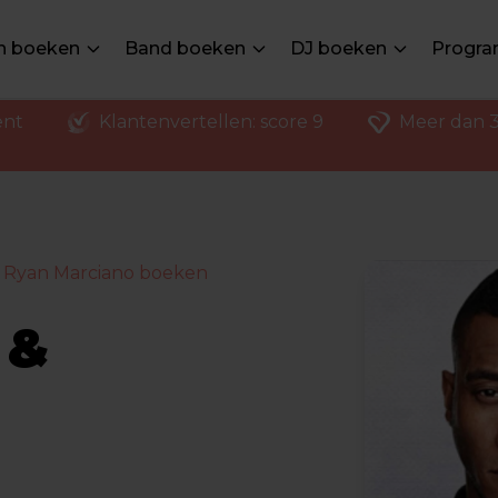
en boeken
Band boeken
DJ boeken
Progra
ent
Klantenvertellen: score 9
Meer dan 3
 Ryan Marciano boeken
 &