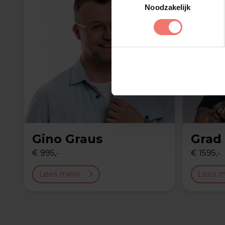
Noodzakelijk
Gino Graus
Grad
€ 995,-
€ 1595,-
Lees meer
Lees 