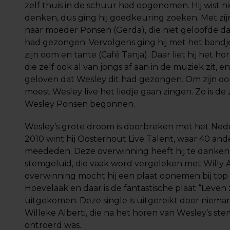
zelf thuis in de schuur had opgenomen. Hij wist ni
denken, dus ging hij goedkeuring zoeken. Met zijn
naar moeder Ponsen (Gerda), die niet geloofde da
had gezongen. Vervolgens ging hij met het bandje
zijn oom en tante (Café Tanja). Daar liet hij het ho
die zelf ook al van jongs af aan in de muziek zit, en
geloven dat Wesley dit had gezongen. Om zijn o
moest Wesley live het liedje gaan zingen. Zo is de
Wesley Ponsen begonnen.
Wesley’s grote droom is doorbreken met het Neder
2010 wint hij Oosterhout Live Talent, waar 40 and
meededen. Deze overwinning heeft hij te danken 
stemgeluid, die vaak word vergeleken met Willy A
overwinning mocht hij een plaat opnemen bij to
Hoevelaak en daar is de fantastische plaat “Leven
uitgekomen. Deze single is uitgereikt door niem
Willeke Alberti, die na het horen van Wesley’s st
ontroerd was.