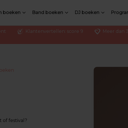
en boeken
Band boeken
DJ boeken
Progra
ent
Klantenvertellen: score 9
Meer dan 3
boeken
of festival?