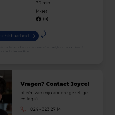
30 min
M-set
schikbaarheid
is onder voorbehoud en kan afhankelijk van soort feest /
s / techniek variëren.
Vragen? Contact Joyce!
of één van mijn andere gezellige
collega’s.
024 - 323 27 14