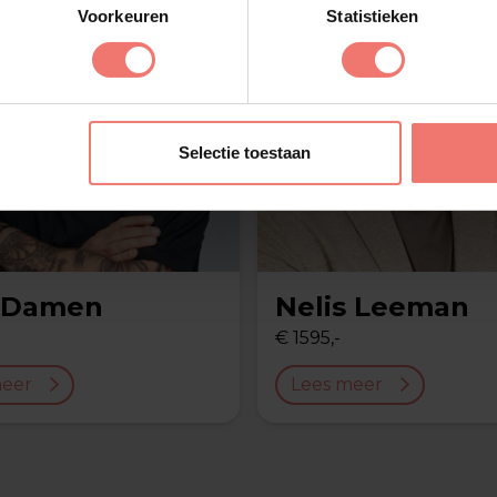
Voorkeuren
Statistieken
Selectie toestaan
 Damen
Nelis Leeman
€ 1595,-
meer
Lees meer