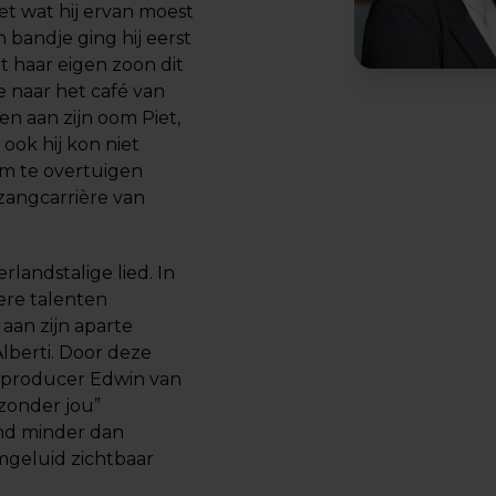
et wat hij ervan moest
 bandje ging hij eerst
t haar eigen zoon dit
 naar het café van
ren aan zijn oom Piet,
 ook hij kon niet
om te overtuigen
 zangcarrière van
landstalige lied. In
ere talenten
aan zijn aparte
lberti. Door deze
p producer Edwin van
 zonder jou”
and minder dan
emgeluid zichtbaar