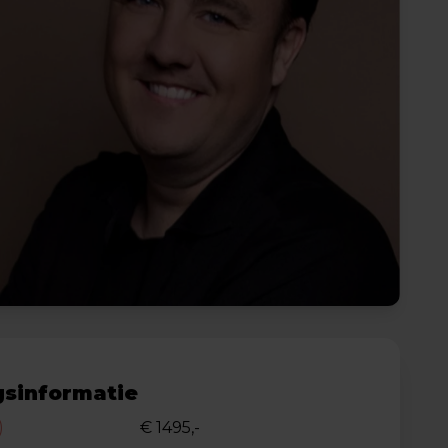
sinformatie
)
€ 1495,-