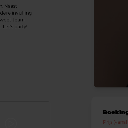
n. Naast
dere invulling
g weet team
 Let's party!
Boeking
Prijs (vanaf