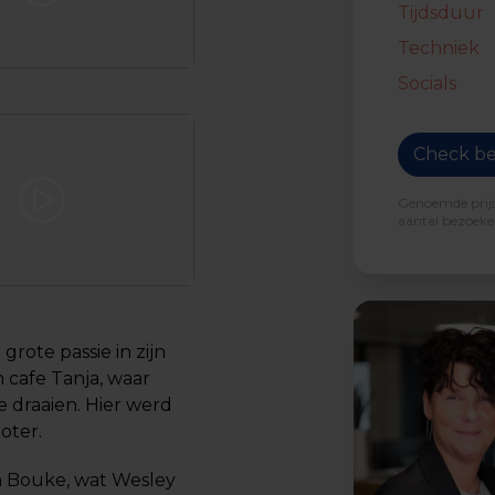
Tijdsduur
Techniek
Socials
Check be
Genoemde prijs 
aantal bezoeker
rote passie in zijn
n cafe Tanja, waar
e draaien. Hier werd
oter.
an Bouke, wat Wesley