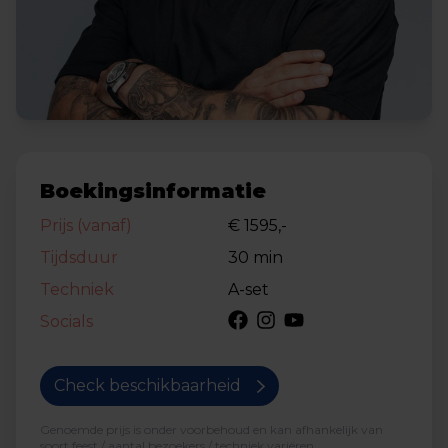
Boekingsinformatie
Prijs (vanaf)
€ 1595,-
Tijdsduur
30 min
Techniek
A-set
Socials
Check beschikbaarheid
Genoemde prijs is onder voorbehoud en kan afhankelijk van
soort feest / aantal bezoekers / techniek variëren.