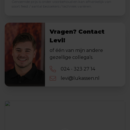
Genoemde prijs is onder voorbehoud en kan afhankelijk van
soort feest / aantal bezoekers / techniek variëren.
Vragen? Contact
Levi!
of één van mijn andere
gezellige collega’s.
024 - 323 27 14
levi@lukassen.nl