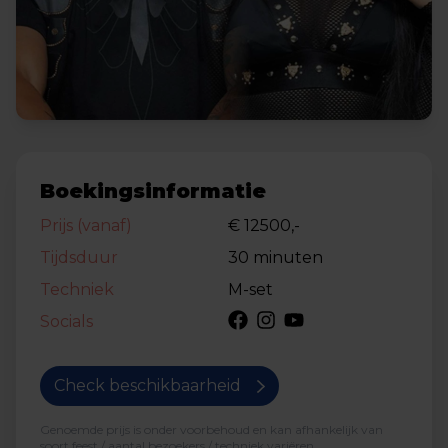
Boekingsinformatie
Prijs (vanaf)
€ 12500,-
Tijdsduur
30 minuten
Techniek
M-set
Socials
Check beschikbaarheid
Genoemde prijs is onder voorbehoud en kan afhankelijk van
soort feest / aantal bezoekers / techniek variëren.