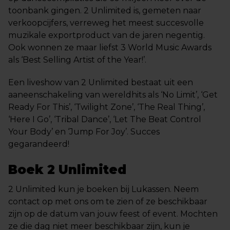
toonbank gingen. 2 Unlimited is, gemeten naar
verkoopcijfers, verreweg het meest succesvolle
muzikale exportproduct van de jaren negentig.
Ook wonnen ze maar liefst 3 World Music Awards
als ‘Best Selling Artist of the Year!’.
Een liveshow van 2 Unlimited bestaat uit een
aaneenschakeling van wereldhits als ‘No Limit’, ‘Get
Ready For This’, ‘Twilight Zone’, ‘The Real Thing’,
‘Here I Go’, ‘Tribal Dance’, ‘Let The Beat Control
Your Body’ en ‘Jump For Joy’. Succes
gegarandeerd!
Boek 2 Unlimited
2 Unlimited kun je boeken bij Lukassen. Neem
contact op met ons om te zien of ze beschikbaar
zijn op de datum van jouw feest of event. Mochten
ze die dag niet meer beschikbaar zijn, kun je