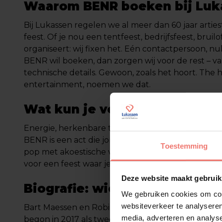
Waarom BENR boeken bij Luk
Bij Lukassen regelen we al meer dan 60 jaar arties
feest. Of je nou een tentfeest, bedrijfsfeest, bruilof
organiseert: wij fixen het. Eén contactpersoon, nul s
BENR wil boeken, dan zorgen wij voor de rest – v
technische details. Gewoon, zoals het hoort. The h
entertainment, noemen we dat.
Wat kun je verwachten van BE
Energie, herkenbare teksten en refreintjes die de
BENR is een act die jong én oud aanspreekt. Denk
Toestemming
pop met akoestische vibes, humor en een flinke do
voor een feest waar je mensen blij de dansvloer op 
Deze website maakt gebruik
Biografie: wie zijn Bart & Rob
We gebruiken cookies om cont
websiteverkeer te analyseren
Bart Maessen en Robin Zomer zijn de gezichten 
media, adverteren en analys
begon in 2017 als twee jeugdvrienden met een gi