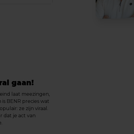
ral gaan!
 eind laat meezingen,
 is BENR precies wat
lair: ze zijn viraal.
r dat je act van
.