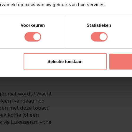
erzameld op basis van uw gebruik van hun services.
Nederland. Hun
dstalige remake van
ndsdien zijn ze niet
Voorkeuren
Statistieken
e.
p social media zijn
met Miss Montreal,
iggo Dome en zongen
e. En nu kun jij ze
Selectie toestaan
nagepraat wordt? Wacht
t. Neem vandaag nog
den met deze topact.
ak koffie (of een
 via Lukassen.nl – the