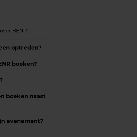
 over BENR.
 een optreden?
BENR boeken?
?
ten boeken naast
ijn evenement?