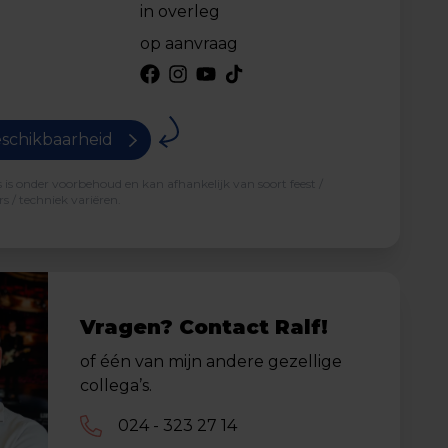
in overleg
op aanvraag
schikbaarheid
is onder voorbehoud en kan afhankelijk van soort feest /
s / techniek variëren.
Vragen? Contact Ralf!
of één van mijn andere gezellige
collega’s.
024 - 323 27 14