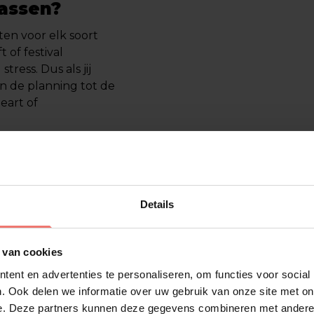
assen?
ten voor elk soort
t of festival
tress. Dus als jij
an de planning tot de
eart of
NR live?
 hele zaal meezingt.
: Nederlandstalige
Details
sis feelgood. Ideaal
wil krijgen.
 van cookies
in?
ent en advertenties te personaliseren, om functies voor social
. Ook delen we informatie over uw gebruik van onze site met on
achter BENR. Wat
e. Deze partners kunnen deze gegevens combineren met andere i
taar en een camera,