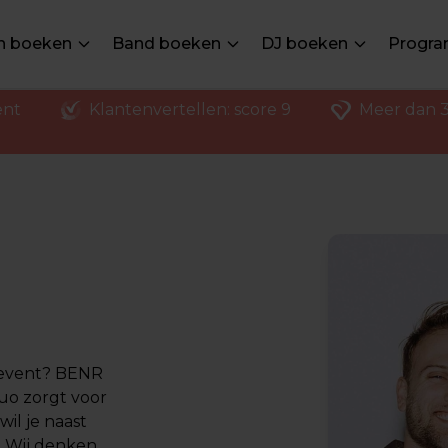
en boeken
Band boeken
DJ boeken
Progra
ent
Klantenvertellen: score 9
Meer dan 3
w event? BENR
duo zorgt voor
il je naast
? Wij denken