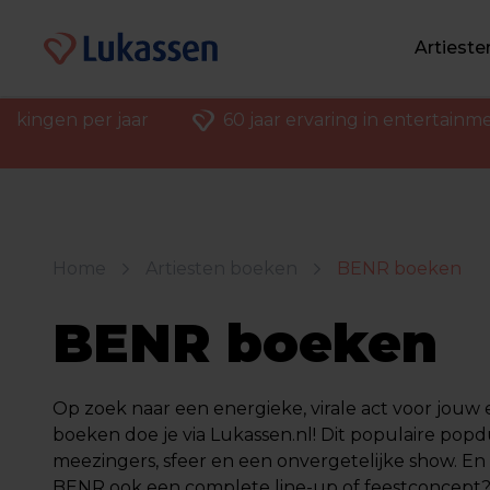
Artiest
ekingen per jaar
60 jaar ervaring in entertainm
Home
Artiesten boeken
BENR boeken
BENR boeken
Op zoek naar een energieke, virale act voor jou
boeken doe je via Lukassen.nl! Dit populaire pop
meezingers, sfeer en een onvergetelijke show. En w
BENR ook een complete line-up of feestconcept