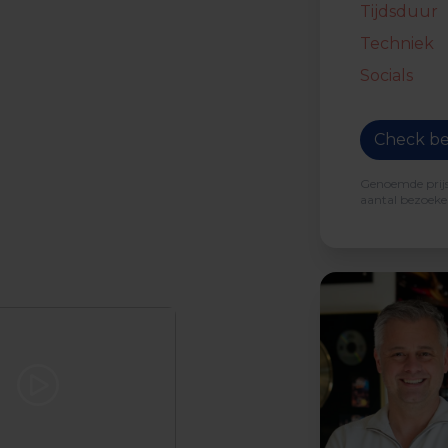
Tijdsduur
Techniek
Socials
Check be
Genoemde prijs 
aantal bezoeker