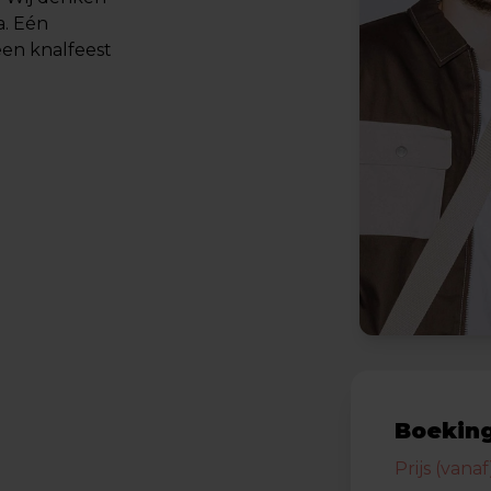
a. Eén
en knalfeest
Boeking
Prijs (vanaf