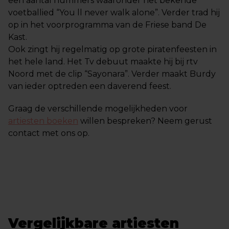
een aantal nummers waaronder het bekende
voetballied “You ll never walk alone”. Verder trad hij
op in het voorprogramma van de Friese band De
Kast.
Ook zingt hij regelmatig op grote piratenfeesten in
het hele land. Het Tv debuut maakte hij bij rtv
Noord met de clip “Sayonara”. Verder maakt Burdy
van ieder optreden een daverend feest.
Graag de verschillende mogelijkheden voor
artiesten boeken
willen bespreken? Neem gerust
contact met ons op.
Vergelijkbare artiesten