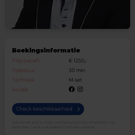
Boekingsinformatie
Prijs (vanaf)
€ 1250,-
Tijdsduur
30 min
Techniek
M-set
Socials
Check beschikbaarheid
Genoemde prijs is onder voorbehoud en kan afhankelijk van
soort feest / aantal bezoekers / techniek variëren.