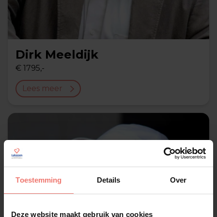
Dirk Meeldijk
€ 1795,-
Lees meer
Toestemming
Details
Over
Deze website maakt gebruik van cookies