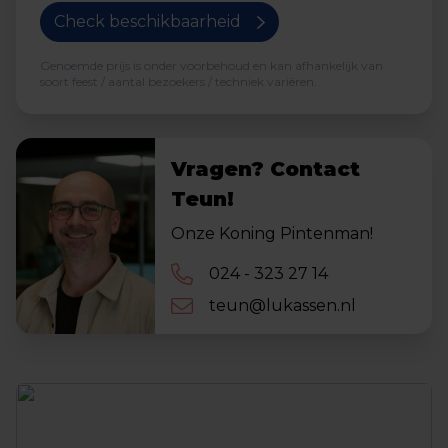
Check beschikbaarheid
Genoemde prijs is onder voorbehoud en kan afhankelijk van
soort feest / aantal bezoekers / techniek variëren.
Vragen? Contact
Teun!
Onze Koning Pintenman!
024 - 323 27 14
teun@lukassen.nl