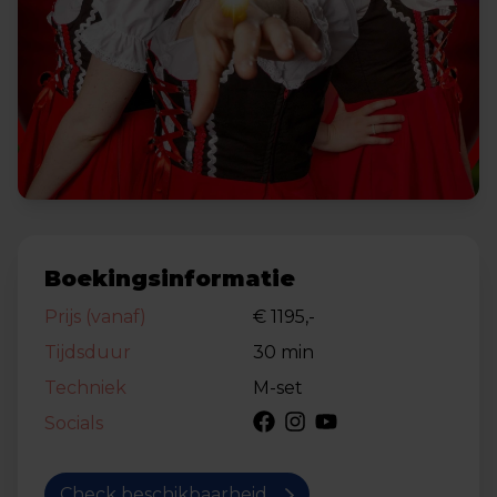
Boekingsinformatie
Prijs (vanaf)
€ 1195,-
Tijdsduur
30 min
Techniek
M-set
Socials
Check beschikbaarheid