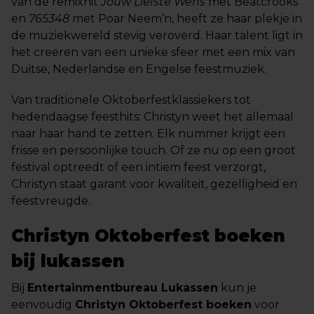
van de remixhit
Jouw Liefste Wens
met Beatcrooks
en
765348
met Poar Neem’n, heeft ze haar plekje in
de muziekwereld stevig veroverd. Haar talent ligt in
het creëren van een unieke sfeer met een mix van
Duitse, Nederlandse en Engelse feestmuziek.
Van traditionele Oktoberfestklassiekers tot
hedendaagse feesthits: Christyn weet het allemaal
naar haar hand te zetten. Elk nummer krijgt een
frisse en persoonlijke touch. Of ze nu op een groot
festival optreedt of een intiem feest verzorgt,
Christyn staat garant voor kwaliteit, gezelligheid en
feestvreugde.
Christyn Oktoberfest boeken
bij lukassen
Bij
Entertainmentbureau Lukassen
kun je
eenvoudig
Christyn Oktoberfest boeken
voor