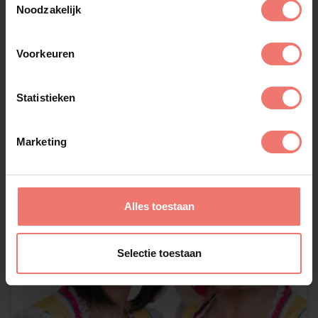
Noodzakelijk
Marloez Atemlos
Voorkeuren
€ 1495,-
Lees meer
Statistieken
Marketing
Alles toestaan
Selectie toestaan