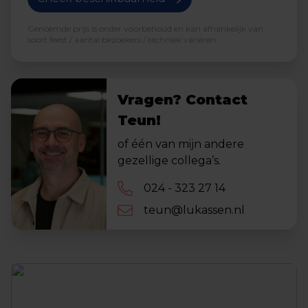
Genoemde prijs is onder voorbehoud en kan afhankelijk van
soort feest / aantal bezoekers / techniek variëren.
Vragen? Contact
Teun!
of één van mijn andere
gezellige collega’s.
024 - 323 27 14
teun@lukassen.nl