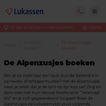
60 jaar ervaring in entertainment
Klantenv
Artiesten
De Alpenzusjes
Home
boeken
boeken
De Alpenzusjes boeken
Ben je op zoek naar een leuk duo die bekend is in
carnavals- of schlagermuziek? Met de Alpenzusjes
weet je zeker dat je de tent op zijn kop zet! Zing en
dans mee met hun nieuwe feestknaller “Helemaal
dol” en je zult gegarandeerd los gaan! Boek de
Alpenzusjes via Lukassen voor jouw volgende