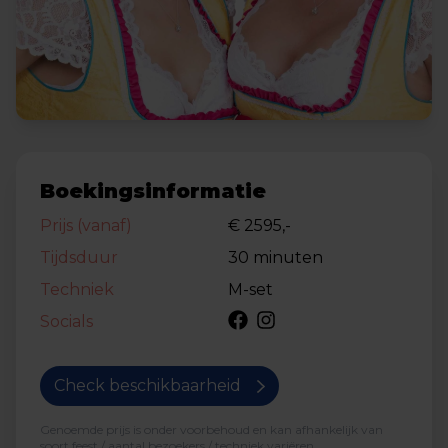
Boekingsinformatie
Prijs (vanaf)
€ 2595,-
Tijdsduur
30 minuten
Techniek
M-set
Socials
Check beschikbaarheid
Genoemde prijs is onder voorbehoud en kan afhankelijk van
soort feest / aantal bezoekers / techniek variëren.