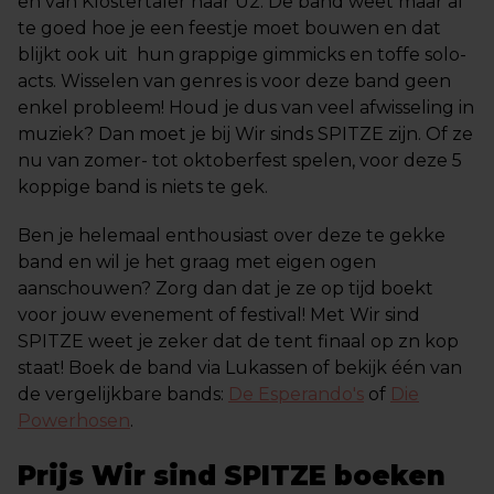
en van Klostertaler naar U2. De band weet maar al
te goed hoe je een feestje moet bouwen en dat
blijkt ook uit hun grappige gimmicks en toffe solo-
acts. Wisselen van genres is voor deze band geen
enkel probleem! Houd je dus van veel afwisseling in
muziek? Dan moet je bij Wir sinds SPITZE zijn. Of ze
nu van zomer- tot oktoberfest spelen, voor deze 5
koppige band is niets te gek.
Ben je helemaal enthousiast over deze te gekke
band en wil je het graag met eigen ogen
aanschouwen? Zorg dan dat je ze op tijd boekt
voor jouw evenement of festival! Met Wir sind
SPITZE weet je zeker dat de tent finaal op zn kop
staat! Boek de band via Lukassen of bekijk één van
de vergelijkbare bands:
De Esperando's
of
Die
Powerhosen
.
Prijs Wir sind SPITZE boeken