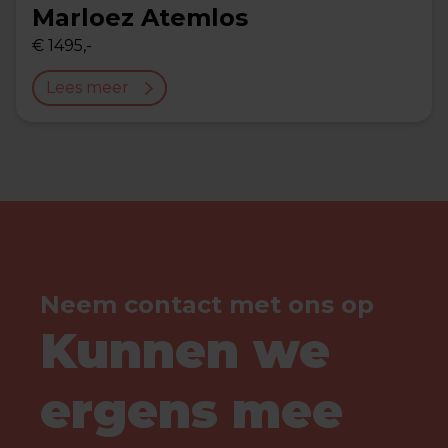
Marloez Atemlos
€ 1495,-
Lees meer
Neem contact met ons op
Kunnen we
ergens mee