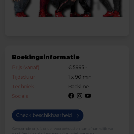
Boekingsinformatie
Prijs (vanaf)
€ 5995,-
Tijdsduur
1 x 90 min
Techniek
Backline
Socials
Check beschikbaarheid
Genoemde prijs is onder voorbehoud en kan afhankelijk van
soort feest / aantal bezoekers / techniek variëren.