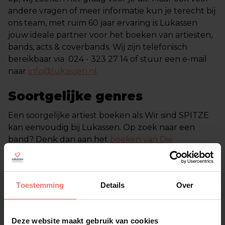
andere vragen of meer informatie kun je terecht bij
ons team, met ruim 60 jaar ervaring is Lukassen
jouw ideale partner voor het boeken van artiesten,
bands, acts & coverbands. Wij zijn telefonisch
bereikbaar via 024 - 323 27 14 of stuur een e-mail
naar
info@lukassen.nl
.
Soortgelijke genres
Een soorgelijke artiest boeken als Wir sind SPITZE
kan eenvoudig bij Lukassen. Op zoek naar een
band? Denk dan aan het
boeken van Die
Powerhosen
maar vergeet ook zeker
Otto
Lagerfett
niet.
Immer Hansi
en
De Alphenzusjes
maken er ook elke keer weer een groot spektakel
Toestemming
Details
Over
van.
Deze website maakt gebruik van cookies