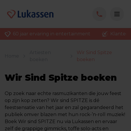
60 jaar ervaring in entertainment
Klantenv
Artiesten
Wir Sind Spitze
Home
boeken
boeken
Wir Sind Spitze boeken
Op zoek naar echte rasmuzikanten die jouw feest
op zijn kop zetten? Wir sind SPITZE is dé
feestsensatie van het jaar en zal gegarandeerd het
publiek omver blazen met hun rock-’n-roll muziek!
Boek Wir sind SPITZE nu via Lukassen en ervaar
zelf de grappige gimmicks, toffe solo-acts en