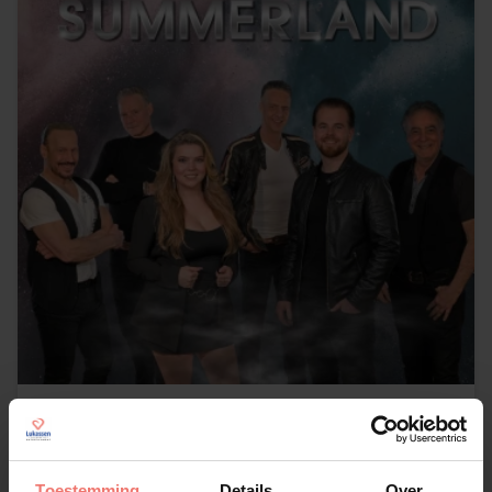
Summerland
€ 3995,-
Toestemming
Details
Over