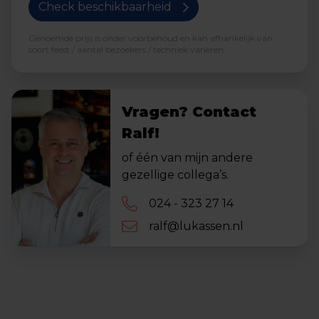
Check beschikbaarheid
Genoemde prijs is onder voorbehoud en kan afhankelijk van
soort feest / aantal bezoekers / techniek variëren.
Vragen? Contact
Ralf!
of één van mijn andere
gezellige collega’s.
024 - 323 27 14
ralf@lukassen.nl