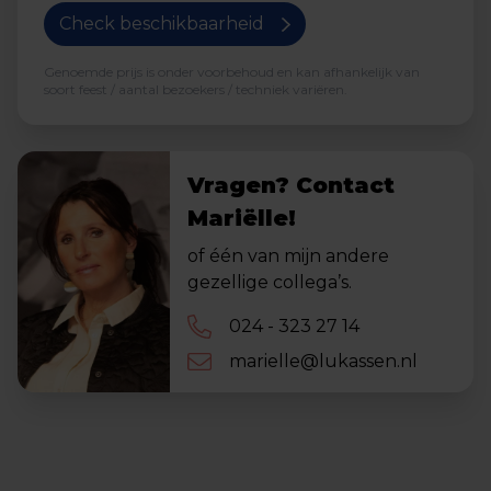
Check beschikbaarheid
Genoemde prijs is onder voorbehoud en kan afhankelijk van
soort feest / aantal bezoekers / techniek variëren.
Vragen? Contact
Mariëlle!
of één van mijn andere
gezellige collega’s.
024 - 323 27 14
marielle@lukassen.nl