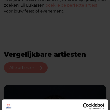
zoeken. Bij Lukassen
boek je de perfecte artiest
voor jouw feest of evenement.
Vergelijkbare artiesten
Alle artiesten