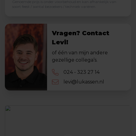
Genoemde prijs is onder voorbehoud en kan afhankelijk van
soort feest / aantal bezoekers / techniek variëren.
Vragen? Contact
Levi!
of één van mijn andere
gezellige collega’s.
024 - 323 27 14
levi@lukassen.nl