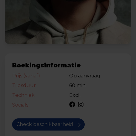
Boekingsinformatie
Prijs (vanaf)
Op aanvraag
Tijdsduur
60 min
Techniek
Excl.
Socials
Check beschikbaarheid