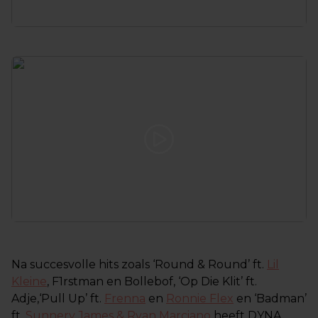
Na succesvolle hits zoals ‘Round & Round’ ft.
Lil
Kleine
, F1rstman en Bollebof, ‘Op Die Klit’ ft.
Adje,‘Pull Up’ ft.
Frenna
en
Ronnie Flex
en ‘Badman’
ft.
Sunnery James & Ryan Marciano
heeft DYNA