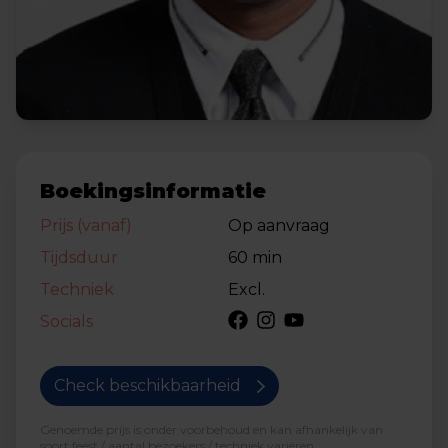
Boekingsinformatie
Prijs (vanaf)
Op aanvraag
Tijdsduur
60 min
Techniek
Excl.
Socials
Check beschikbaarheid
Genoemde prijs is onder voorbehoud en kan afhankelijk van
soort feest / aantal bezoekers / techniek variëren.