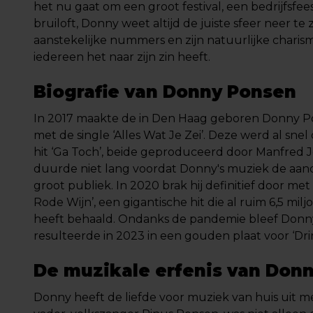
het nu gaat om een groot festival, een bedrijfsfee
bruiloft, Donny weet altijd de juiste sfeer neer te 
aanstekelijke nummers en zijn natuurlijke charism
iedereen het naar zijn zin heeft.
Biografie van Donny Ponsen
In 2017 maakte de in Den Haag geboren Donny P
met de single ‘Alles Wat Je Zei’. Deze werd al sne
hit ‘Ga Toch’, beide geproduceerd door Manfred J
duurde niet lang voordat Donny's muziek de aan
groot publiek. In 2020 brak hij definitief door m
Rode Wijn’, een gigantische hit die al ruim 6,5 mil
heeft behaald. Ondanks de pandemie bleef Donn
resulteerde in 2023 in een gouden plaat voor ‘Dri
De muzikale erfenis van Don
Donny heeft de liefde voor muziek van huis uit m