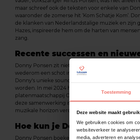
vader, volkszanger Rinus Ponsen, was niet alleen
maar schreef ook de teksten voor enkele van Do
waaronder de zomerse hit ‘Kom Schatje Kom’. Do
de klanken van Nederlandstalige muziek en zijn g
Hazes, inspireerde hem om de harten van mensen 
zang.
Recente successen en nieuw
Donny Ponsen zit niet stil. Zijn nieuwste single ‘Vo
wederom een schot in de roos. Dit zomerse numme
Donny's unieke sound horen en belooft een blijve
worden. In mei 2024 heeft Donny een contract ge
Toestemming
platenmaatschappij Cornelis Music, een grote stap i
deze samenwerking is hij klaar om nog meer hits 
muzikale horizon verder te verbreden.
Deze website maakt gebruik
We gebruiken cookies om cont
Hoe kun je Donny Ponsen bo
websiteverkeer te analyseren
media, adverteren en analys
Donny Ponsen boeken is eenvoudig en snel via 