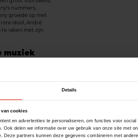
 een groot voorbeeld,
nny's nummers,
nny groeide op met
rote idool, André
te raken met zijn
e muziek
or Één Kus Van Jou’ is
r laat duidelijk
nde favoriet te
tekend bij
Details
n zijn carrière. Met
te produceren en zijn
 van cookies
ent en advertenties te personaliseren, om functies voor social
eken?
. Ook delen we informatie over uw gebruik van onze site met on
e. Deze partners kunnen deze gegevens combineren met andere i
Entertainmentbureau