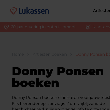
Artiest
60 jaar ervaring in entertainment
Klantenv
Home
Artiesten boeken
Donny Ponsen b
Donny Ponsen
boeken
Donny Ponsen boeken of inhuren voor jouw feest o
Klik hieronder op 'aanvragen' om vrijblijvend de
beschikbaarheid, prijs en overige info te ontvange