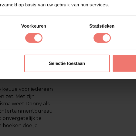
erzameld op basis van uw gebruik van hun services.
oepel verloopt, van
 staat klaar om al je
rganiseren van een
Voorkeuren
Statistieken
rden.
ek hoe Donny Ponsen
 Met zijn
geslaagde avond
Selectie toestaan
e keuze voor iedereen
en zet. Met zijn
risma weet Donny als
j Entertainmentbureau
onvergetelijk te
n boeken doe je