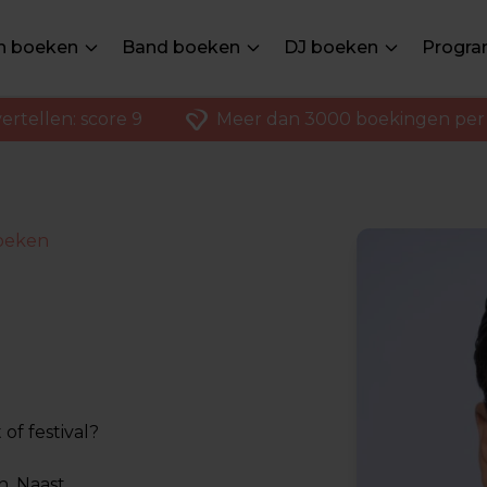
en boeken
Band boeken
DJ boeken
Progra
ertellen: score 9
Meer dan 3000 boekingen per 
oeken
f festival?
n. Naast