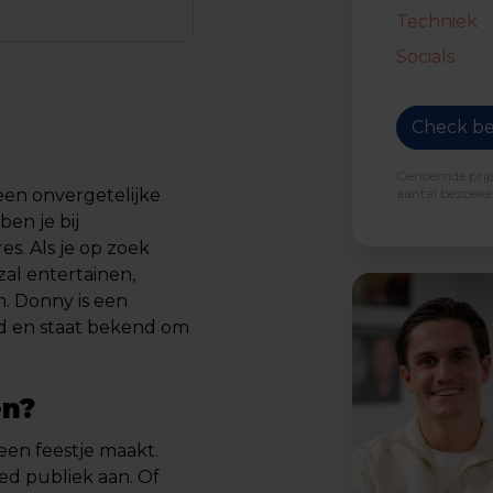
Techniek
Socials
Check be
Genoemde prijs 
aantal bezoeker
een onvergetelijke
en je bij
s. Als je op zoek
zal entertainen,
. Donny is een
ld en staat bekend om
n?
een feestje maakt.
eed publiek aan. Of