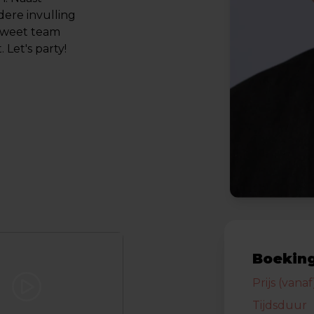
ere invulling
g weet team
 Let's party!
Boeking
Prijs (vanaf
Tijdsduur