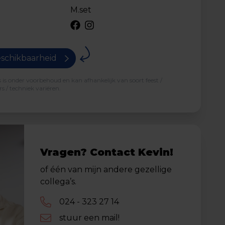
M.set
schikbaarheid
is onder voorbehoud en kan afhankelijk van soort feest /
s / techniek variëren.
Vragen? Contact Kevin!
of één van mijn andere gezellige
collega’s.
024 - 323 27 14
stuur een mail!