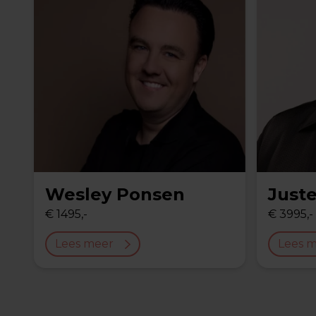
Wesley Ponsen
Just
€ 1495,-
€ 3995,-
Lees meer
Lees 