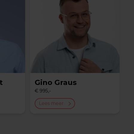
t
Gino Graus
€ 995,-
Lees meer