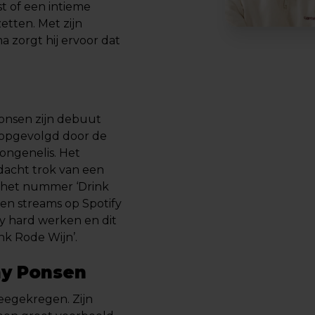
st of een intieme
zetten. Met zijn
a zorgt hij ervoor dat
onsen zijn debuut
l opgevolgd door de
ongenelis. Het
dacht trok van een
et het nummer ‘Drink
joen streams op Spotify
y hard werken en dit
nk Rode Wijn’.
ny Ponsen
eegekregen. Zijn