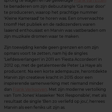
sprong te wagen en de geweldige
Frank van Etten
te benaderen om zijn debuutsingle 'Ga maar door'
te produceren, waarop het prachtige nummer
'Kleine Kameraad' te horen was. Een onverwachte
triomf! Het publiek en de radiozenders waren
laaiend enthousiast en Marvin was vastberaden om
zijn muzikale dromen waar te maken.
Zijn toewijding kende geen grenzen en om zijn
opmars voort te zetten, nam hij de singles
'Liefdesverlangen' in 2011 en 'Fiesta Accordeon' in
2012 op, met de getalenteerde Peter La Haye als
producent. Na een korte adempauze, herontdekte
Marvin zijn creatieve kracht in 2015 door een
inspirerende samenwerking met niemand minder
dan
Frank Verkooyen
. Met zijn moderne vertolking
van Tom Jones' klassieker 'Not Responsible', met als
resultaat de single 'Ben zo verliefd op jou', herrees
Marvin als een feniks uit zijn as.