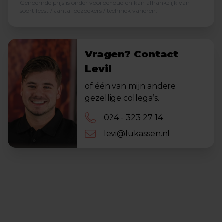
Genoemde prijs is onder voorbehoud en kan afhankelijk van
soort feest / aantal bezoekers / techniek variëren.
Vragen? Contact
Levi!
of één van mijn andere
gezellige collega’s.
024 - 323 27 14
levi@lukassen.nl