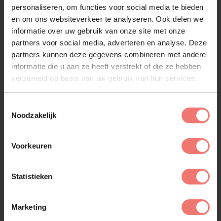
opwindende reis volgen, want de toekomst is
personaliseren, om functies voor social media te bieden
veelbelovend voor deze Nederlandse muziekster.
en om ons websiteverkeer te analyseren. Ook delen we
Mis geen enkele noot, want met Marvin de Geest is
informatie over uw gebruik van onze site met onze
de muzikale hemel de limiet!
partners voor social media, adverteren en analyse. Deze
partners kunnen deze gegevens combineren met andere
Of u nu zoekt naar bands, DJ's of solo-artiesten, bij
informatie die u aan ze heeft verstrekt of die ze hebben
Artiestenbureau Lukassen kunt u de meest
verzameld op basis van uw gebruik van hun services.
geschikte
artiesten boeken
voor elke sfeer en
setting.
Toestemmingsselectie
Noodzakelijk
Voorkeuren
Statistieken
Vergelijkbare artiesten
Alle artiesten
Marketing