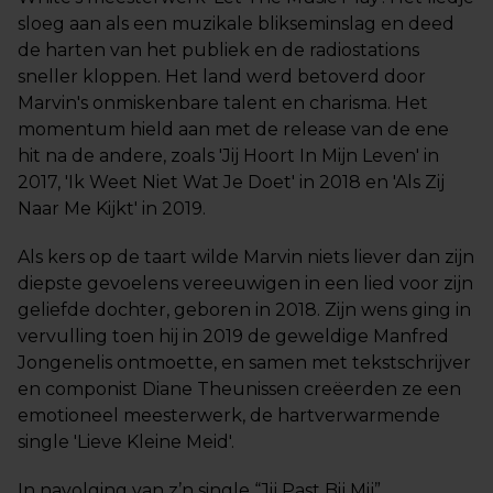
sloeg aan als een muzikale blikseminslag en deed
de harten van het publiek en de radiostations
sneller kloppen. Het land werd betoverd door
Marvin's onmiskenbare talent en charisma. Het
momentum hield aan met de release van de ene
hit na de andere, zoals 'Jij Hoort In Mijn Leven' in
2017, 'Ik Weet Niet Wat Je Doet' in 2018 en 'Als Zij
Naar Me Kijkt' in 2019.
Als kers op de taart wilde Marvin niets liever dan zijn
diepste gevoelens vereeuwigen in een lied voor zijn
geliefde dochter, geboren in 2018. Zijn wens ging in
vervulling toen hij in 2019 de geweldige Manfred
Jongenelis ontmoette, en samen met tekstschrijver
en componist Diane Theunissen creëerden ze een
emotioneel meesterwerk, de hartverwarmende
single 'Lieve Kleine Meid'.
In navolging van z’n single “Jij Past Bij Mij”