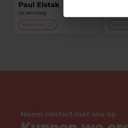
Paul Elstak
Ment
op aanvraag
€ 6500,-
Lees meer
Lees 
Neem contact met ons op
Kunnen we er