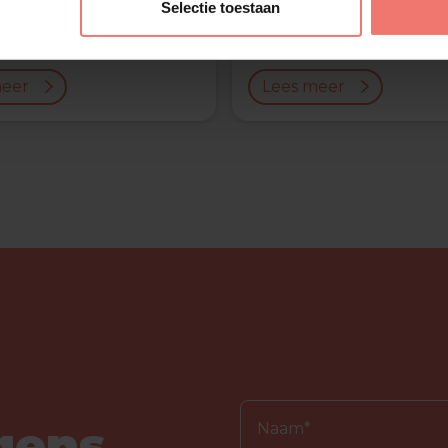
Selectie toestaan
al Theo
Party Animals
€ 3500,-
meer
Lees meer
gens