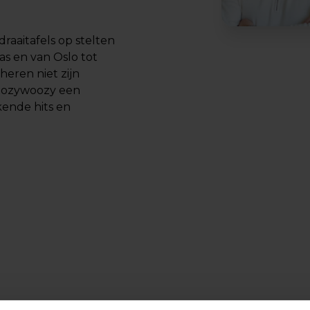
raaitafels op stelten
as en van Oslo tot
heren niet zijn
Boozywoozy een
ende hits en