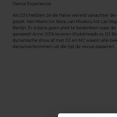
Dance Experience.
Als DJ’s hebben ze de halve wereld vanachter de d
gezet. Van Miami tot Ibiza, van Moskou tot Las Veg
Berlijn. Er is bijna geen plek te bedenken waar de 
geweest! Anno 2016 leveren Klubbheads vs. DJ 
dynamische show af met DJ en MC waarin alle bek
dansvloerbommen uit die tijd de revue passeren.