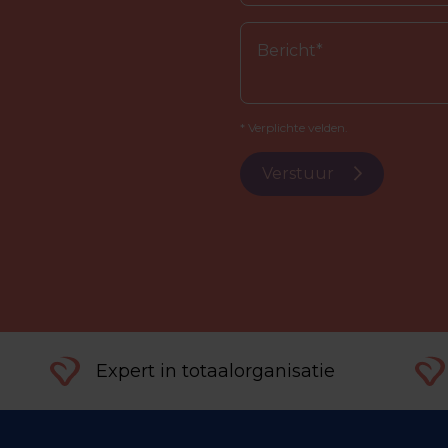
* Verplichte velden.
Verstuur
Expert in totaalorganisatie