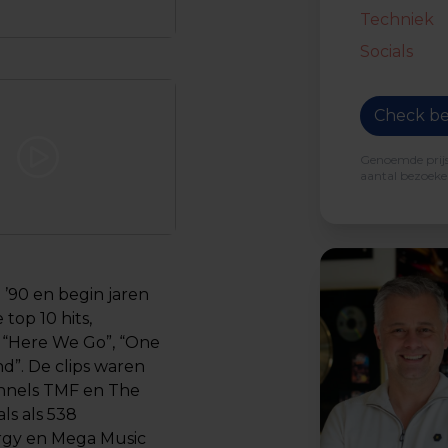
Techniek
Socials
Check be
Genoemde prijs 
aantal bezoeker
’90 en begin jaren
top 10 hits,
, “Here We Go”, “One
d”. De clips waren
annels TMF en The
ls als 538
rgy en Mega Music