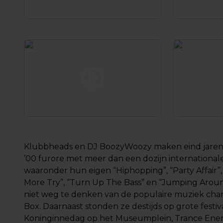
Klubbheads en DJ BoozyWoozy maken eind jaren 
’00 furore met meer dan een dozijn internationale 
waaronder hun eigen “Hiphopping”, “Party Affair”
More Try”, “Turn Up The Bass” en “Jumping Aroun
niet weg te denken van de populaire muziek ch
Box. Daarnaast stonden ze destijds op grote festiva
Koninginnedag op het Museumplein, Trance Ene