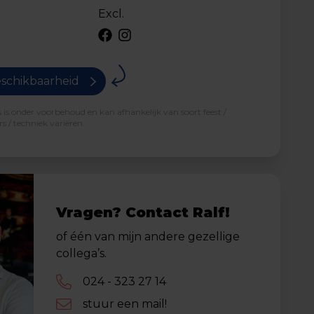
Excl.
schikbaarheid
is onder voorbehoud en kan afhankelijk van soort feest /
s / techniek variëren.
Vragen? Contact Ralf!
of één van mijn andere gezellige
collega’s.
024 - 323 27 14
stuur een mail!