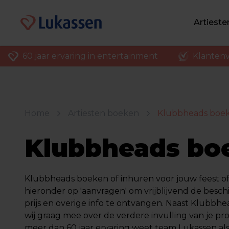
Artiest
60 jaar ervaring in entertainment
Klantenv
Home
Artiesten boeken
Klubbheads boe
Klubbheads bo
Klubbheads boeken of inhuren voor jouw feest of f
hieronder op 'aanvragen' om vrijblijvend de besch
prijs en overige info te ontvangen. Naast Klubbh
wij graag mee over de verdere invulling van je p
meer dan 60 jaar ervaring weet team Lukassen al