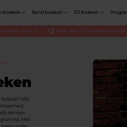
en boeken
Band boeken
DJ boeken
Progra
ertellen: score 9
Meer dan 3000 boekingen per 
ken
eken
estival? Klik
ikbaarheid,
eads denken
rogramma. Met
s geen ander