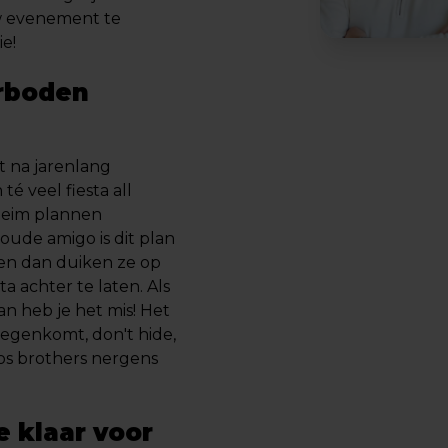
w evenement te
e!
erboden
t na jarenlang
é veel fiesta all
heim plannen
ude amigo is dit plan
 en dan duiken ze op
a achter te laten. Als
an heb je het mis! Het
 tegenkomt, don't hide,
ros brothers nergens
 klaar voor