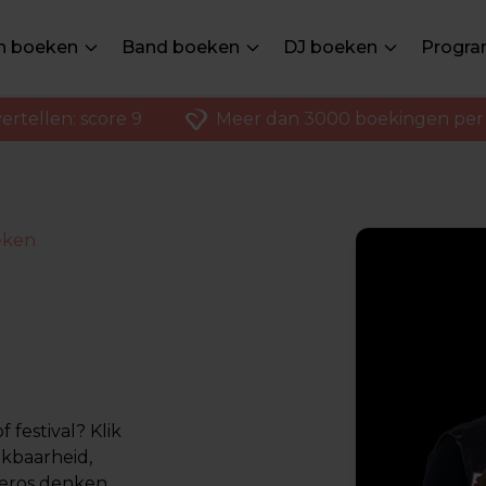
en boeken
Band boeken
DJ boeken
Progra
ertellen: score 9
Meer dan 3000 boekingen per 
eken
festival? Klik
ikbaarheid,
nderos denken