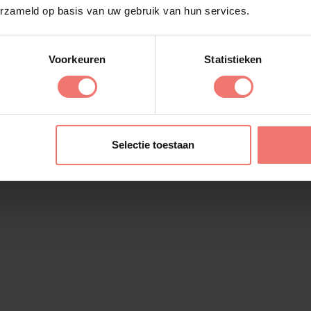
erzameld op basis van uw gebruik van hun services.
ijk om Los Banderos
de unieke combinatie
Voorkeuren
Statistieken
eten van een
n de dansvloer, staan
en. Vamos a la fiesta!
Selectie toestaan