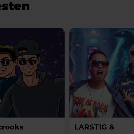
esten
crooks
LARSTIG &