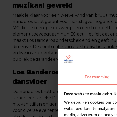
muzikaal geweld
Maak je klaar voor een wervelwind van bruut muz
Banderos staat garant voor hartslagverhogende b
MC die de menigte opzweept en een trompettist 
element toevoegt aan hun DJ act. Het feit dat er e
maakt Los Banderos onderscheidend en geeft hu
dimensie. De combinatie van elektronische klank
en live instrumentatie zorgt voor een dynamisch
publiek gegarandeerd op de dansvloer houdt.
Los Banderos biografie: boev
Toestemming
dansvloer
De Banderos brothers, zoals ze liefkozend gen
Deze website maakt gebruik
samen een unieke DJ act die de grenzen van het 
We gebruiken cookies om cont
mix van stijlen en genres maakt hun optredens vee
websiteverkeer te analyseren
voor diverse evenementen. Met hun ongebreidel
media, adverteren en analys
elke locatie om te toveren tot een ware dansaren