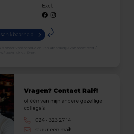
Excl.
schikbaarheid
is onder voorbehoud en kan afhankelijk van soort feest /
s / techniek variëren.
Vragen? Contact Ralf!
of één van mijn andere gezellige
collega’s.
024 - 323 27 14
stuur een mail!