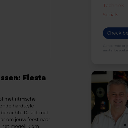
Techniek
Socials
Check be
Genoemde prijs 
aantal bezoeker
ssen: Fiesta
ol met ritmische
ende hardstyle
é beruchte DJ act met
aar om jouw feest naar
e het mogelijk om