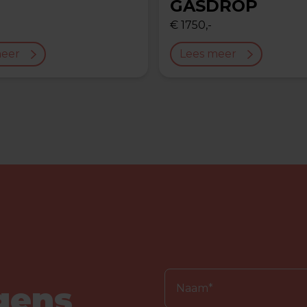
GASDROP
€ 1750,-
meer
Lees meer
gens