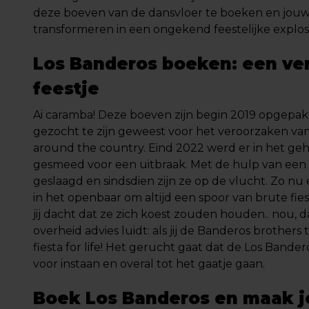
deze boeven van de dansvloer te boeken en jou
transformeren in een ongekend feestelijke explosi
Los Banderos boeken: een v
feestje
Ai caramba! Deze boeven zijn begin 2019 opgepak
gezocht te zijn geweest voor het veroorzaken van t
around the country. Eind 2022 werd er in het ge
gesmeed voor een uitbraak. Met de hulp van een o
geslaagd en sindsdien zijn ze op de vlucht. Zo nu
in het openbaar om altijd een spoor van brute fiest
jij dacht dat ze zich koest zouden houden.. nou, d
overheid advies luidt: als jij de Banderos brothers
fiesta for life! Het gerucht gaat dat de Los Bande
voor instaan en overal tot het gaatje gaan.
Boek Los Banderos en maak je