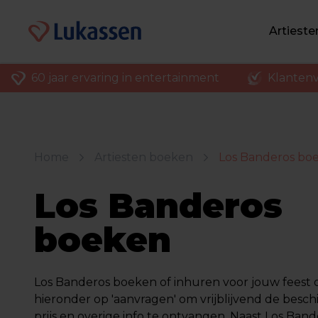
Artiest
60 jaar ervaring in entertainment
Klantenv
Home
Artiesten boeken
Los Banderos bo
Los Banderos
boeken
Los Banderos boeken of inhuren voor jouw feest of 
hieronder op 'aanvragen' om vrijblijvend de besch
prijs en overige info te ontvangen. Naast Los Ba