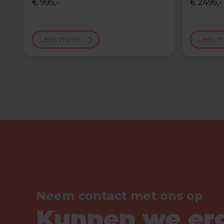
€ 995,-
€ 2495,-
Lees meer
Lees 
Neem contact met ons op
Kunnen we er