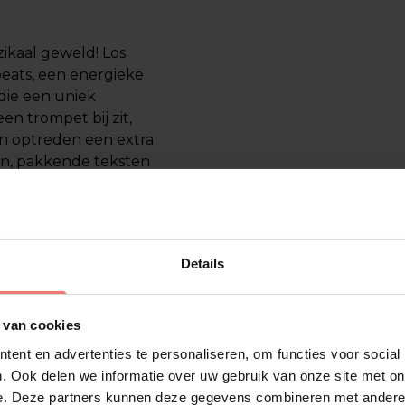
ikaal geweld! Los
eats, een energieke
die een uniek
en trompet bij zit,
n optreden een extra
en, pakkende teksten
e show die jouw
en van de
Details
oemd worden, vormen
 van cookies
feesten verlegt. De
ent en advertenties te personaliseren, om functies voor social
lzijdig en geschikt
. Ook delen we informatie over uw gebruik van onze site met on
de energie weten ze
e. Deze partners kunnen deze gegevens combineren met andere i
a.