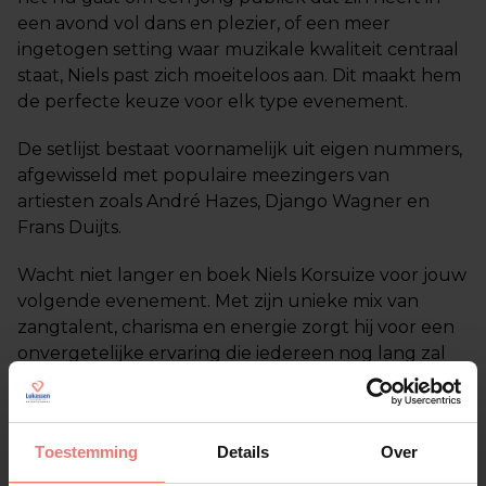
een avond vol dans en plezier, of een meer
ingetogen setting waar muzikale kwaliteit centraal
staat, Niels past zich moeiteloos aan. Dit maakt hem
de perfecte keuze voor elk type evenement.
De setlijst bestaat voornamelijk uit eigen nummers,
afgewisseld met populaire meezingers van
artiesten zoals André Hazes, Django Wagner en
Frans Duijts.
Wacht niet langer en boek Niels Korsuize voor jouw
volgende evenement. Met zijn unieke mix van
zangtalent, charisma en energie zorgt hij voor een
onvergetelijke ervaring die iedereen nog lang zal
bijblijven.
Toestemming
Details
Over