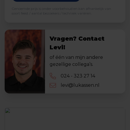
Genoemde prijs is onder voorbehoud en kan afhankelijk van
soort feest / aantal bezoekers / techniek variëren.
Vragen? Contact
Levi!
of één van mijn andere
gezellige collega’s.
024 - 323 27 14
levi@lukassen.nl