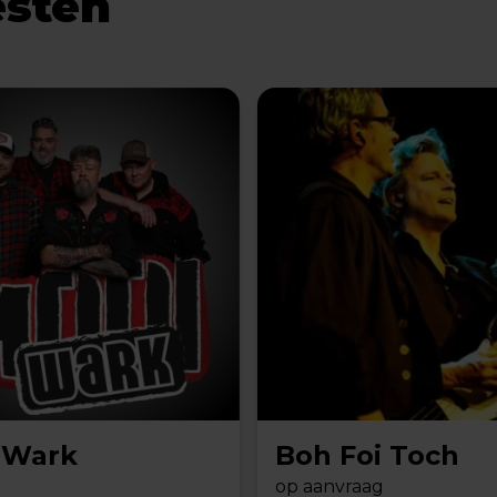
esten
 Wark
Boh Foi Toch
op aanvraag