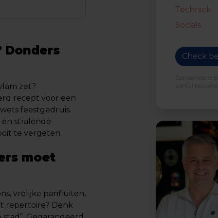
Techniek
Socials
? Donders
Check be
Genoemde prijs 
aantal bezoeker
vlam zet?
erd recept voor een
wets feestgedruis.
 en stralende
oit te vergeten.
ers moet
, vrolijke panfluiten,
t repertoire? Denk
de stad”. Gegarandeerd