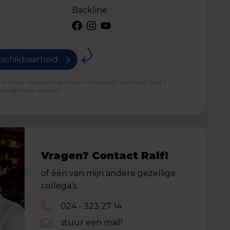
Backline
schikbaarheid
is onder voorbehoud en kan afhankelijk van soort feest /
s / techniek variëren.
Vragen? Contact Ralf!
of één van mijn andere gezellige
collega’s.
024 - 323 27 14
stuur een mail!