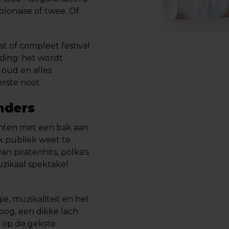
lonaise of twee. Of
st of compleet festival
ding: het wordt
 oud en alles
erste noot.
nders
anten met een bak aan
k publiek weet te
 piratenhits, polka's
uzikaal spektakel
e, muzikaliteit en het
og, een dikke lach
l op de gekste