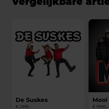
Vergelijkbare arti
De Suskes
Mooi
€ 2995,-
€ 9995,-