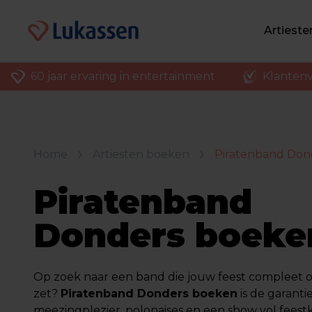
Artiest
60 jaar ervaring in entertainment
Klantenv
Home
Artiesten boeken
Piratenband Don
Piratenband
Donders boeke
Op zoek naar een band die jouw feest compleet o
zet?
Piratenband Donders boeken
is de garanti
meezingplezier, polonaises en een show vol feestk