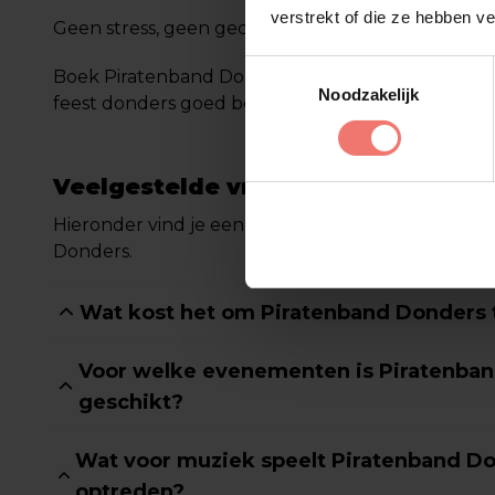
verstrekt of die ze hebben v
Geen stress, geen gedoe, gewoon feest. Zoals het 
Toestemmingsselectie
Boek Piratenband Donders vandaag nog via Lukas
Noodzakelijk
feest donders goed beginnen!
Veelgestelde vragen
Hieronder vind je een aantal veelgestelde vragen
Donders.
Wat kost het om Piratenband Donders 
Voor welke evenementen is Piratenba
geschikt?
Wat voor muziek speelt Piratenband Do
optreden?