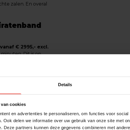
hte zalen. En overal
Piratenband
vanaf € 2995,- excl.
minuten. Dit is op
ek? Geen probleem, wij
uctie.
via
Details
 feest compleet. Boek
 van cookies
lleen de band
ent en advertenties te personaliseren, om functies voor social
 met je meedenkt. Of
. Ook delen we informatie over uw gebruik van onze site met on
ixen het.
e. Deze partners kunnen deze gegevens combineren met andere i