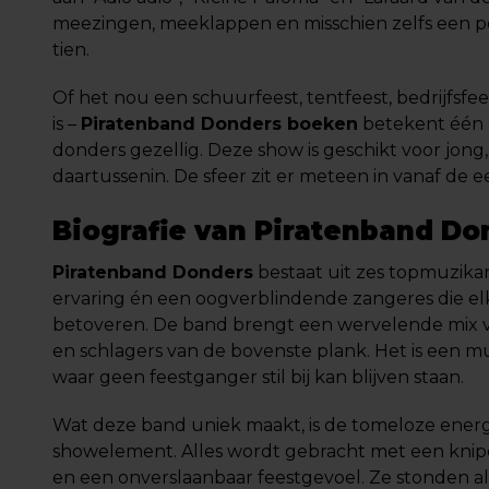
meezingen, meeklappen en misschien zelfs een po
tien.
Of het nou een schuurfeest, tentfeest, bedrijfsfee
is –
Piratenband Donders boeken
betekent één 
donders gezellig. Deze show is geschikt voor jong,
daartussenin. De sfeer zit er meteen in vanaf de e
Biografie van Piratenband Do
Piratenband Donders
bestaat uit zes topmuzik
ervaring én een oogverblindende zangeres die el
betoveren. De band brengt een wervelende mix van
en schlagers van de bovenste plank. Het is een m
waar geen feestganger stil bij kan blijven staan.
Wat deze band uniek maakt, is de tomeloze energi
showelement. Alles wordt gebracht met een knipo
en een onverslaanbaar feestgevoel. Ze stonden a