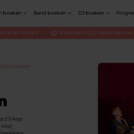
en boeken
Band boeken
DJ boeken
Progra
ertellen: score 9
Meer dan 3000 boekingen per 
ders boeken
n
p z’n kop
e voor
lassiekers.