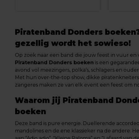
Piratenband Donders boeken
gezellig wordt het sowieso!
Op zoek naar een band die jouw feest in vuur en 
Piratenband Donders boeken
is een gegarande
avond vol meezingers, polka’s, schlagers en ouder
Met hun over-the-top show, dikke piratenkneiters
zangeres maken ze van elk event een feest om no
Waarom jij Piratenband Dond
boeken
Deze band is pure energie. Duellerende accordeons
mandolines en de ene klassieker na de andere. He
aan “Adio adio”, “Kleine Paloma” en “Lafaard van 