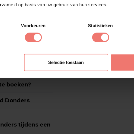
erzameld op basis van uw gebruik van hun services.
hoort.
sen.nl en laat jouw
Voorkeuren
Statistieken
 over Piratenband
Selectie toestaan
te boeken?
nd Donders
nders tijdens een