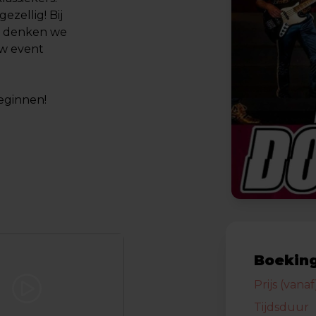
ezellig! Bij
ar denken we
uw event
eginnen!
Boeking
Prijs (vanaf
Tijdsduur