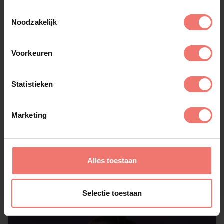
Toestemmingsselectie
Noodzakelijk
Voorkeuren
Statistieken
Don Diablo
Marketing
op aanvraag
Lees meer
Alles toestaan
Selectie toestaan