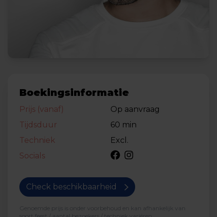
Boekingsinformatie
Prijs (vanaf)
Op aanvraag
Tijdsduur
60 min
Techniek
Excl.
Socials
Check beschikbaarheid
Genoemde prijs is onder voorbehoud en kan afhankelijk van
soort feest / aantal bezoekers / techniek variëren.