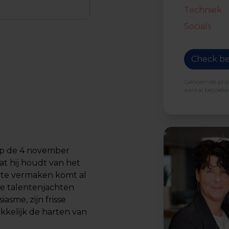
Techniek
Socials
Check be
Genoemde prijs 
aantal bezoeker
p de 4 november
at hij houdt van het
 te vermaken komt al
nde talentenjachten
asme, zijn frisse
akkelijk de harten van