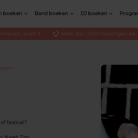
en boeken
Band boeken
DJ boeken
Progra
ertellen: score 9
Meer dan 3000 boekingen per 
oeken
f festival?
n. Naast Tim