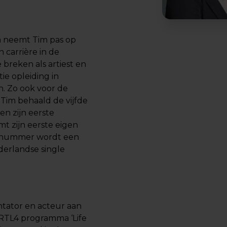
m neemt Tim pas op
n carrière in de
 breken als artiest en
tie opleiding in
en. Zo ook voor de
 Tim behaald de vijfde
n zijn eerste
t zijn eerste eigen
ijke nummer wordt een
derlandse single
ntator en acteur aan
 RTL4 programma ‘Life