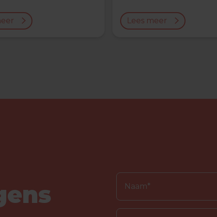
meer
Lees meer
gens