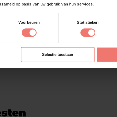
 door meerdere
erzameld op basis van uw gebruik van hun services.
de NPS draaien de
ip bij het nummer, die
te zien bij
Voorkeuren
Statistieken
Selectie toestaan
esten