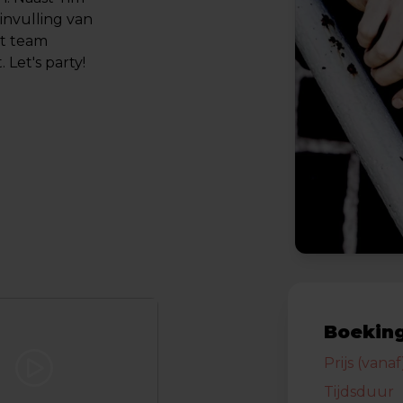
nvulling van
et team
 Let's party!
Boeking
Prijs (vanaf
Tijdsduur