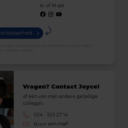
A- of M-set
schikbaarheid
is onder voorbehoud en kan afhankelijk van soort feest /
s / techniek variëren.
Vragen? Contact Joyce!
of één van mijn andere gezellige
collega’s.
024 - 323 27 14
stuur een mail!