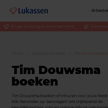
Artiest
60 jaar ervaring in entertainment
Klantenv
Home
Artiesten boeken
Tim Douwsma b
Tim Douwsma
boeken
Tim Douwsma boeken of inhuren voor jouw feest o
Klik hieronder op 'aanvragen' om vrijblijvend de
beschikbaarheid, prijs en overige info te ontvange