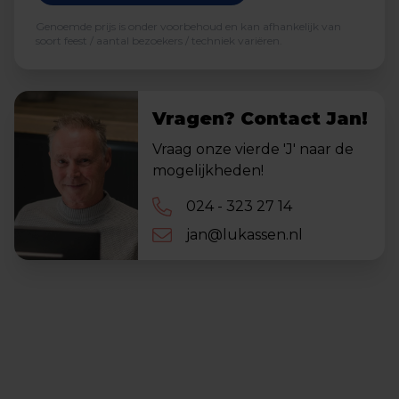
Genoemde prijs is onder voorbehoud en kan afhankelijk van
soort feest / aantal bezoekers / techniek variëren.
Vragen? Contact Jan!
Vraag onze vierde 'J' naar de
mogelijkheden!
024 - 323 27 14
jan@lukassen.nl