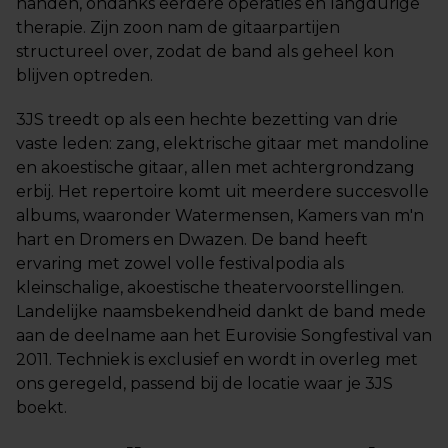
handen, ondanks eerdere operaties en langdurige
therapie. Zijn zoon nam de gitaarpartijen
structureel over, zodat de band als geheel kon
blijven optreden.
3JS treedt op als een hechte bezetting van drie
vaste leden: zang, elektrische gitaar met mandoline
en akoestische gitaar, allen met achtergrondzang
erbij. Het repertoire komt uit meerdere succesvolle
albums, waaronder Watermensen, Kamers van m'n
hart en Dromers en Dwazen. De band heeft
ervaring met zowel volle festivalpodia als
kleinschalige, akoestische theatervoorstellingen.
Landelijke naamsbekendheid dankt de band mede
aan de deelname aan het Eurovisie Songfestival van
2011. Techniek is exclusief en wordt in overleg met
ons geregeld, passend bij de locatie waar je 3JS
boekt.