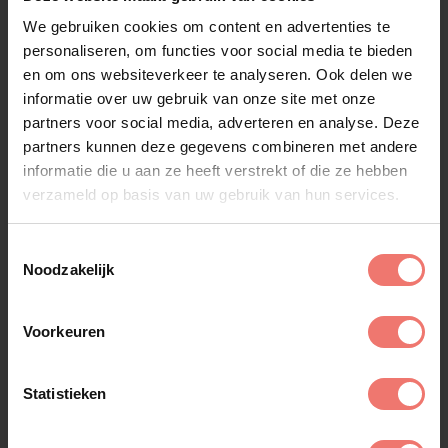
mogelijk.
We gebruiken cookies om content en advertenties te
- Volendamse thema-avonden
personaliseren, om functies voor social media te bieden
: als geboren en
getogen Volendammers passen ze uitstekend bij
en om ons websiteverkeer te analyseren. Ook delen we
dit soort programma's. Dat geldt ook voor andere
informatie over uw gebruik van onze site met onze
Nederlandse artiesten boeken
partners voor social media, adverteren en analyse. Deze
uit die hoek.
partners kunnen deze gegevens combineren met andere
Zoek je een uitgebreider programma? Dan kun je
informatie die u aan ze heeft verstrekt of die ze hebben
3JS eventueel combineren met andere
verzameld op basis van uw gebruik van hun services.
Volendamse artiesten, zoals
Monique Smit
. Zo bouw
je een avond met meerdere generaties
Toestemmingsselectie
Nederlandstalige muziek.
Noodzakelijk
Wat kost het om 3JS te
Voorkeuren
boeken?
3JS boeken kan vanaf
€ 6.995,-
voor een optreden
Statistieken
van
30 minuten
. De techniek is exclusief, wat
betekent dat geluid en licht niet standaard bij de