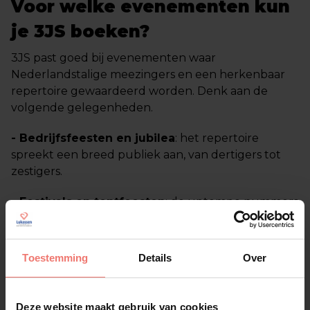
Voor welke evenementen kun
je 3JS boeken?
3JS past goed bij evenementen waar
Nederlandstalige meezingers en een herkenbaar
repertoire gewaardeerd worden. Denk aan de
volgende gelegenheden.
- Bedrijfsfeesten en jubilea
: het repertoire
spreekt een breed publiek aan, van dertigers tot
zestigers.
- Festivals en tentfeesten
: de uptempo nummers
zoals Net Alsof zorgen voor een meezingmoment
op de dansvloer.
Toestemming
Details
Over
- Theatervoorstellingen en besloten optredens
:
dankzij de ervaring met de akoestische tour
Akoesteren is een ingetogen setting eveneens
Deze website maakt gebruik van cookies